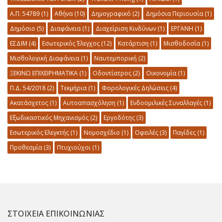
Α.Π. 54789
(1)
Αθήνα
(10)
Δημογραφικό
(2)
Δημόσια Περιουσία
(1)
Δημόσιο
(5)
Διαφάνεια
(1)
Διαχείριση Κινδύνων
(1)
ΕΡΓΑΝΗ
(1)
ΕΣΔΙΜ
(4)
Εσωτερικός Έλεγχος
(12)
Κατάρτιση
(1)
Μισθοδοσία
(1)
Μισθολογική Διαφάνεια
(1)
Ναυτεμπορική
(2)
ΞΕΚΙΝΩ ΕΠΙΧΕΙΡΗΜΑΤΙΚΑ
(1)
Οδοντίατρος
(2)
Οικονομία
(1)
Π.Δ. 54/2018
(2)
Τεκμήρια
(1)
Φορολογικές Δηλώσεις
(4)
Ακατάσχετος
(1)
Αυτοαπασχόληση
(1)
Ενδοομιλικές Συναλλαγές
(1)
Εξωδικαστικός Μηχανισμός
(2)
Εργοδότης
(3)
Εσωτερικός Ελεγκτής
(1)
Νομοσχέδιο
(1)
Οφειλές
(3)
Παγίδες
(1)
Προθεσμία
(3)
Πτυχιούχοι
(1)
ΣΤΟΙΧΕΙΑ ΕΠΙΚΟΙΝΩΝΙΑΣ