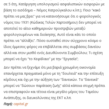
σε 5 έτη, Κατάργηση υπολογισμού ασφαλιστικών εισφορών με
βάση το εισόδημα – Νόμος Κατρούγκαλου κ.λπ.); Ποιο “κακό
πρέπει να μας βρει” για να κατανοήσουμε ότι ο φορολογικός
νόμος του 1931 (Κώδικας Τελών Χαρτοσήμου) δεν μπορεί να
αποτελεί το αίτιο καθημερινών προστριβών μεταξύ
φορολογουμένων και διοίκησης. Αυτό είναι κάτι το οποίο
πρέπει να “αλλάξει”. Πόσο ευσταθεί στον σύγχρονο κόσμο ο
ίδιος έμμεσος φόρος να επιβάλλεται στις συμβάσεις δανείου
αλλά και στον μισθό ενός Διευθύνοντα Συμβούλου; Τι σχέση
μπορεί να έχει “το Κεφάλαιο” με την “Εργασία”;
Δεν πρέπει να ξεχνάμε ότι μια βαριά χρεωμένη οικονομία
επανέρχεται πραγματικά μόνο με τη “δουλειά” και την επίτευξη
κέρδους και όχι με την αύξηση των “δανεικών. Τα “δανεικά”
μπορεί να “δώσουν παράταση ζωής” αλλά κάποια στιγμή πρέπει
να επιστραφούν και τέτοια είναι μεγάλο μέρος του Ταμείου
Ανάπτυξης, οι διευκολύνσεις της ΕΚΤ κ.λπ.
Πηγή:
capital.gr