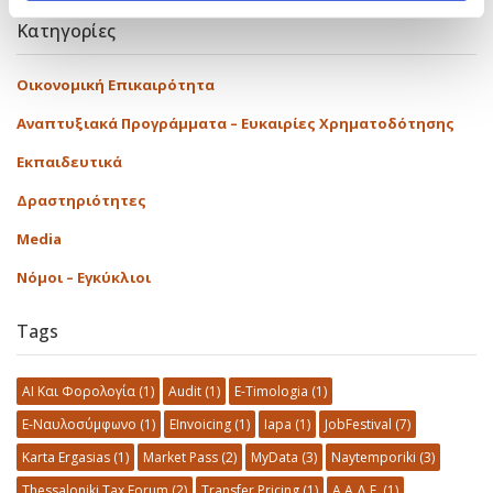
Κατηγορίες
Οικονομική Επικαιρότητα
Αναπτυξιακά Προγράμματα – Ευκαιρίες Χρηματοδότησης
Εκπαιδευτικά
Δραστηριότητες
Media
Νόμοι – Εγκύκλιοι
Tags
AI Και Φορολογία
(1)
Audit
(1)
E-Timologia
(1)
E-Ναυλοσύμφωνο
(1)
EInvoicing
(1)
Iapa
(1)
JobFestival
(7)
Karta Ergasias
(1)
Market Pass
(2)
MyData
(3)
Naytemporiki
(3)
Thessaloniki Tax Forum
(2)
Transfer Pricing
(1)
Α.Α.Δ.Ε.
(1)