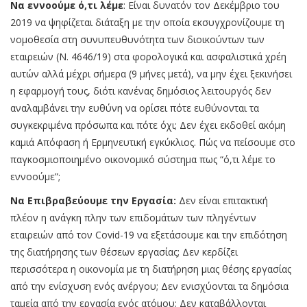
Να εννοούμε ό,τι λέμε
: Είναι δυνατόν τον Δεκέμβριο του
2019 να ψηφίζεται διάταξη με την οποία εκσυγχρονίζουμε τη
νομοθεσία στη συνυπευθυνότητα των διοικούντων των
εταιρειών (Ν. 4646/19) στα φορολογικά και ασφαλιστικά χρέη
αυτών αλλά μέχρι σήμερα (9 μήνες μετά), να μην έχει ξεκινήσει
η εφαρμογή τους, διότι κανένας δημόσιος λειτουργός δεν
αναλαμβάνει την ευθύνη να ορίσει πότε ευθύνονται τα
συγκεκριμένα πρόσωπα και πότε όχι; Δεν έχει εκδοθεί ακόμη
καμιά Απόφαση ή Ερμηνευτική εγκύκλιος. Πώς να πείσουμε στο
παγκοσμιοποιημένο οικονομικό σύστημα πως “ό,τι λέμε το
εννοούμε”;
Να Επιβραβεύουμε την Εργασία:
Δεν είναι επιτακτική
πλέον η ανάγκη πλην των επιδομάτων των πληγέντων
εταιρειών από τον Covid-19 να εξετάσουμε και την επιδότηση
της διατήρησης των θέσεων εργασίας; Δεν κερδίζει
περισσότερα η οικονομία με τη διατήρηση μιας θέσης εργασίας
από την ενίσχυση ενός ανέργου; Δεν ενισχύονται τα δημόσια
ταμεία από την εργασία ενός ατόμου; Δεν καταβάλλονται