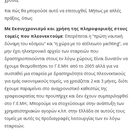
χρόνια;
Και πώς θα μπορούσε αυτό να επιτευχθεί; Μήπως με απλές
πράξεις, όπως:
Με Εκσυγχρονισμό και χρήση της πληροφορικής στους
τομείς που πλεονεκτούμε
: Επιτρέπεται η “πρώτη ναυτική
δύναμη του κόσμου” και “η χώρα με το ατέλειωτο yachting”, να
μην έχει ηλεκτρονικό αρχείο των εταιρειών που
δραστηριοποιούνται στους εν λόγω χώρους; Είναι δυνατόν να
έχουμε θεσμοθετήσει το Γ.Ε.ΜΗ. από το 2005 αλλά για να
συσταθεί μια εταιρεία με δραστηριότητα στους πλεονεκτικούς
για εμάς οικονομικούς τομείς, να χρειάζεται 2 και 3 μήνες, διότι
έχουμε παραμείνει στο αναχρονιστικό καθεστώς της
γραφειοκρατίας που προϋπήρχε και δεν έχουν συμπεριληφθεί
στο Γ.Ε.ΜΗ.; Μπορούμε να στοχεύσουμε στην ανάπτυξη των
χρηματιστηριακών αγορών κ.λπ. στην Ελλάδα σε αυτούς τους
τομείς με αυτές τις προδιαγραφές λειτουργίας των εν λόγω
εταιρειών;