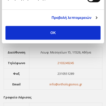
Τηλέφωνο
2310530995
Φαξ
2310551289
Προβολή λεπτομερειών
Email
info@orthologismos.gr
OK
Γραφείο Αθήνας
Διεύθυνση
Λεωφ. Μεσογείων 15, 11526, Αθήνα
Τηλέφωνο
2103249245
Φαξ
2310551289
Email
info@orthologismos.gr
Γραφείο Λάρισας