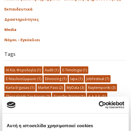
Εκπαιδευτικά
Δραστηριότητες
Media
Νόμοι – Εγκύκλιοι
Tags
AI Και Φορολογία
(1)
Audit
(1)
E-Timologia
(1)
E-Ναυλοσύμφωνο
(1)
EInvoicing
(1)
Iapa
(1)
JobFestival
(7)
Karta Ergasias
(1)
Market Pass
(2)
MyData
(3)
Naytemporiki
(3)
Thessaloniki Tax Forum
(2)
Transfer Pricing
(1)
Α.Α.Δ.Ε.
(1)
Α.Π. 54789
(1)
Αθήνα
(10)
Δημογραφικό
(2)
Δημόσια Περιουσία
(1)
Δημόσιο
(5)
Διαφάνεια
(1)
Διαχείριση Κινδύνων
(1)
ΕΡΓΑΝΗ
(1)
ΕΣΔΙΜ
(4)
Εσωτερικός Έλεγχος
(12)
Κατάρτιση
(1)
Μισθοδοσία
(1)
Αυτή η ιστοσελίδα χρησιμοποιεί cookies