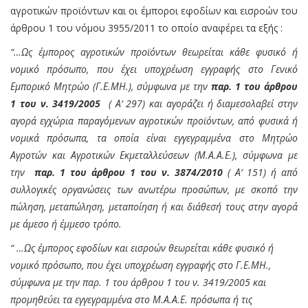
αγροτικών προϊόντων και οι έμποροι εφοδίων και εισροών του
άρθρου 1 του νόμου 3955/2011 το οποίο αναφέρει τα εξής :
“…Ως έμπορος αγροτικών προϊόντων θεωρείται κάθε φυσικό ή
νομικό πρόσωπο, που έχει υποχρέωση εγγραφής στο Γενικό
Εμπορικό Μητρώο (Γ.Ε.ΜΗ.), σύμφωνα με την
παρ. 1 του άρθρου
1 του ν. 3419/2005
( Α’ 297) και αγοράζει ή διαμεσολαβεί στην
αγορά εγχώρια παραγόμενων αγροτικών προϊόντων, από φυσικά ή
νομικά πρόσωπα, τα οποία είναι εγγεγραμμένα στο Μητρώο
Αγροτών και Αγροτικών Εκμεταλλεύσεων (Μ.Α.Α.Ε.), σύμφωνα με
την
παρ. 1 του άρθρου 1 του ν. 3874/2010
( Α’ 151) ή από
συλλογικές οργανώσεις των ανωτέρω προσώπων, με σκοπό την
πώληση, μεταπώληση, μεταποίηση ή και διάθεσή τους στην αγορά
με άμεσο ή έμμεσο τρόπο.
“ …Ως έμπορος εφοδίων και εισροών θεωρείται κάθε φυσικό ή
νομικό πρόσωπο, που έχει υποχρέωση εγγραφής στο Γ.Ε.ΜΗ.,
σύμφωνα με την παρ. 1 του άρθρου 1 του ν. 3419/2005 και
προμηθεύει τα εγγεγραμμένα στο Μ.Α.Α.Ε. πρόσωπα ή τις