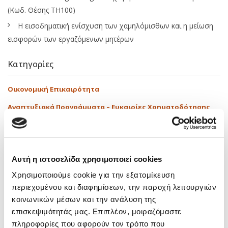
(Κωδ. Θέσης ΤΗ100)
Η εισοδηματική ενίσχυση των χαμηλόμισθων και η μείωση
εισφορών των εργαζόμενων μητέρων
Κατηγορίες
Οικονομική Επικαιρότητα
Αναπτυξιακά Προγράμματα – Ευκαιρίες Χρηματοδότησης
Εκπαιδευτικά
Δραστηριότητες
Αυτή η ιστοσελίδα χρησιμοποιεί cookies
Media
Χρησιμοποιούμε cookie για την εξατομίκευση
Νόμοι – Εγκύκλιοι
περιεχομένου και διαφημίσεων, την παροχή λειτουργιών
κοινωνικών μέσων και την ανάλυση της
Tags
επισκεψιμότητάς μας. Επιπλέον, μοιραζόμαστε
πληροφορίες που αφορούν τον τρόπο που