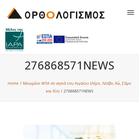
Tog
navi
276868571NEWS
Home
/
Μειωμένο ΦΠΑ σε νησιά του Αιγαίου (Λέρο, Λέσβο, Κώ, Σάμο
και Χίο)
/
276868571NEWS