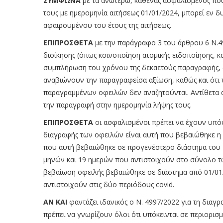
ΣΥΜΦΩΝΑ
με τα ανωτέρω, καθένας ασφαλισμένος που ο
τους με ημερομηνία αιτήσεως 01/01/2024, μπορεί εν δ
αφαιρουμένου του έτους της αιτήσεως.
ΕΠΙΠΡΟΣΘΕΤΑ
με την παράγραφο 3 του άρθρου 6 Ν.49
διοίκησης (όπως κοινοποίηση ατομικής ειδοποίησης, κ
συμπλήρωση του χρόνου της δεκαετούς παραγραφής, δ
αναβιώνουν την παραγραφείσα αξίωση, καθώς και ότι 
παραγραμμένων οφειλών δεν αναζητούνται. Αντίθετα α
την παραγραφή στην ημερομηνία λήψης τους.
ΕΠΙΠΡΟΣΘΕΤΑ
οι ασφαλισμένοι πρέπει να έχουν υπόψ
διαγραφής των οφειλών είναι αυτή που βεβαιώθηκε η
που αυτή βεβαιώθηκε σε προγενέστερο διάστημα του 
μηνών και 19 ημερών που αντιστοιχούν στο σύνολο των
βεβαίωση οφειλής βεβαιώθηκε σε διάστημα από 01/01/
αντιστοιχούν στις δύο περιόδους covid.
ΑΝ ΚΑΙ
φαντάζει ιδανικός ο Ν. 4997/2022 για τη διαγ
πρέπει να γνωρίζουν όλοι ότι υπόκεινται σε περιορισμ