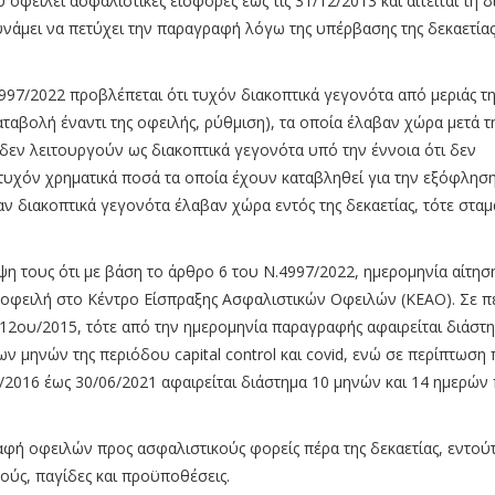
φείλει ασφαλιστικές εισφορές έως τις 31/12/2013 και αιτείται τη 
υνάμει να πετύχει την παραγραφή λόγω της υπέρβασης της δεκαετίας
97/2022 προβλέπεται ότι τυχόν διακοπτικά γεγονότα από μεριάς τη
αταβολή έναντι της οφειλής, ρύθμιση), τα οποία έλαβαν χώρα μετά τ
εν λειτουργούν ως διακοπτικά γεγονότα υπό την έννοια ότι δεν
τυχόν χρηματικά ποσά τα οποία έχουν καταβληθεί για την εξόφλησ
ν διακοπτικά γεγονότα έλαβαν χώρα εντός της δεκαετίας, τότε στα
η τους ότι με βάση το άρθρο 6 του Ν.4997/2022, ημερομηνία αίτησ
 οφειλή στο Κέντρο Είσπραξης Ασφαλιστικών Οφειλών (ΚΕΑΟ). Σε 
12ου/2015, τότε από την ημερομηνία παραγραφής αφαιρείται διάστη
 μηνών της περιόδου capital control και covid, ενώ σε περίπτωση 
2016 έως 30/06/2021 αφαιρείται διάστημα 10 μηνών και 14 ημερών
ραφή οφειλών προς ασφαλιστικούς φορείς πέρα της δεκαετίας, εντού
ούς, παγίδες και προϋποθέσεις.