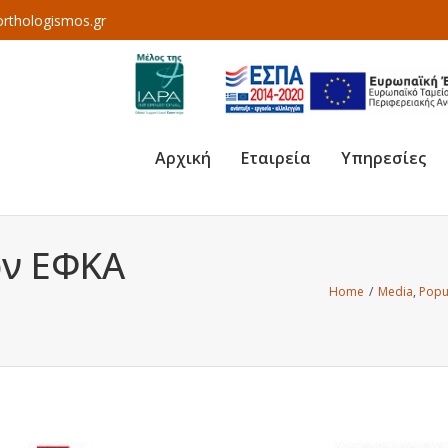
rthologismos.gr
Αρχική
Εταιρεία
Υπηρεσίες
ν ΕΦΚΑ
Home
/
Media
,
Popu