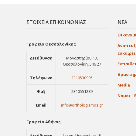
ΣΤΟΙΧΕΙΑ ΕΠΙΚΟΙΝΩΝΙΑΣ
ΝΕΑ
Οικονομ
Γραφείο Θεσσαλονίκης
Αναπτυξ
Ευκαιρί
Διεύθυνση
Μοναστηρίου 13,
Εκπαιδε
Θεσσαλονίκη, 546 27
Δραστηρ
Τηλέφωνο
2310530995
Media
Φαξ
2310551289
Νόμοι – 
Email
info@orthologismos.gr
Γραφείο Αθήνας
Διεύθυνση
Λεωφ. Μεσογείων 15,