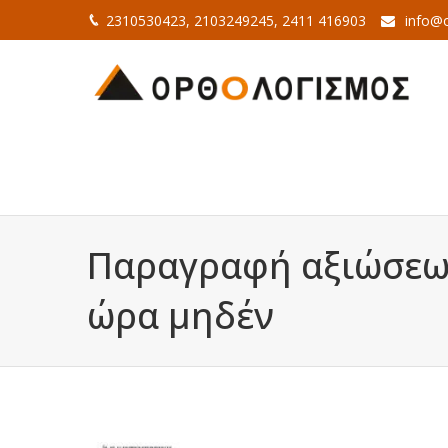
2310530423, 2103249245, 2411 416903
info@o
Παραγραφή αξιώσεω
ώρα μηδέν