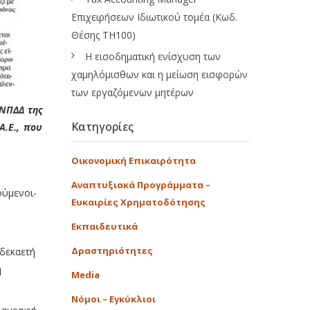
Επιχειρήσεων Ιδιωτικού τομέα (Κωδ.
Θέσης ΤΗ100)
Η εισοδηματική ενίσχυση των
χαμηλόμισθων και η μείωση εισφορών
των εργαζόμενων μητέρων
 ΝΠΔΔ της
Κατηγορίες
Α.Ε.
,
που
Οικονομική Επικαιρότητα
Αναπτυξιακά Προγράμματα –
ούμενοι-
Ευκαιρίες Χρηματοδότησης
Εκπαιδευτικά
Δραστηριότητες
 δεκαετή
η
Media
Νόμοι – Εγκύκλιοι