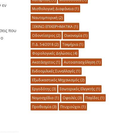
ν εν
Μισθολογική Διαφάνεια
(1)
Ναυτεμπορική
(2)
ΞΕΚΙΝΩ ΕΠΙΧΕΙΡΗΜΑΤΙΚΑ
(1)
σεις που
Οδοντίατρος
(2)
Οικονομία
(1)
 ο
Π.Δ. 54/2018
(2)
Τεκμήρια
(1)
Φορολογικές Δηλώσεις
(4)
Ακατάσχετος
(1)
Αυτοαπασχόληση
(1)
Ενδοομιλικές Συναλλαγές
(1)
Εξωδικαστικός Μηχανισμός
(2)
Εργοδότης
(3)
Εσωτερικός Ελεγκτής
(1)
Νομοσχέδιο
(1)
Οφειλές
(3)
Παγίδες
(1)
Προθεσμία
(3)
Πτυχιούχοι
(1)