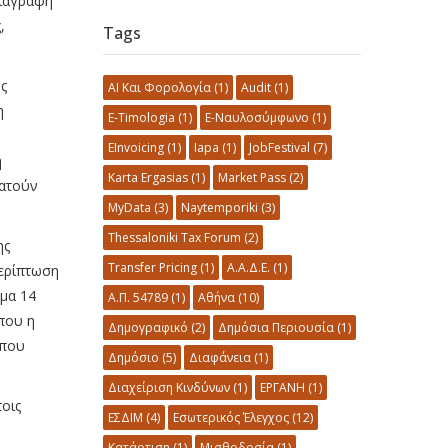
διαγραφή
,
Tags
ς
AI Και Φορολογία
(1)
Audit
(1)
η
E-Timologia
(1)
E-Ναυλοσύμφωνο
(1)
EInvoicing
(1)
Iapa
(1)
JobFestival
(7)
η
Karta Ergasias
(1)
Market Pass
(2)
ματούν
MyData
(3)
Naytemporiki
(3)
Thessaloniki Tax Forum
(2)
ης
Transfer Pricing
(1)
Α.Α.Δ.Ε.
(1)
περίπτωση
μα 14
Α.Π. 54789
(1)
Αθήνα
(10)
που η
Δημογραφικό
(2)
Δημόσια Περιουσία
(1)
 που
Δημόσιο
(5)
Διαφάνεια
(1)
Διαχείριση Κινδύνων
(1)
ΕΡΓΑΝΗ
(1)
τοις
ΕΣΔΙΜ
(4)
Εσωτερικός Έλεγχος
(12)
Κατάρτιση
(1)
Μισθοδοσία
(1)