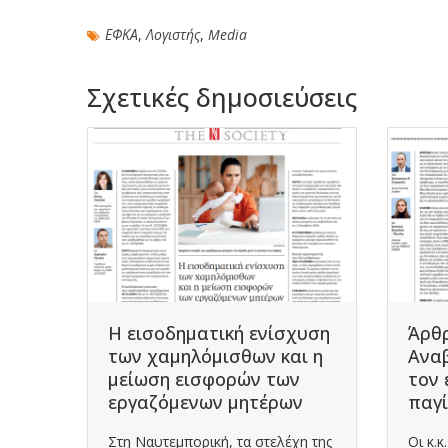
ΕΦΚΑ
,
Λογιστής
,
Media
Σχετικές δημοσιεύσεις
κής
ών –
Η εισοδηματική ενίσχυση
Άρθρ
των χαμηλόμισθων και η
Αναβ
ν
μείωση εισφορών των
τον 
ν
εργαζόμενων μητέρων
παγί
σεων
Στη Ναυτεμπορική, τα στελέχη της
Οι κ.