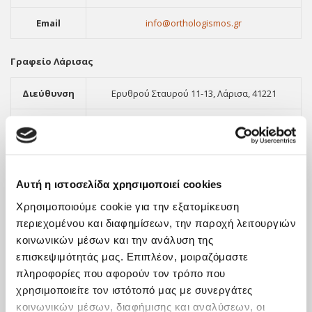
Email
info@orthologismos.gr
Γραφείο Λάρισας
Διεύθυνση
Ερυθρού Σταυρού 11-13, Λάρισα, 41221
Τηλέφωνο
2411416903
Φαξ
2310551289
Αυτή η ιστοσελίδα χρησιμοποιεί cookies
Email
info@orthologismos.gr
Χρησιμοποιούμε cookie για την εξατομίκευση
περιεχομένου και διαφημίσεων, την παροχή λειτουργιών
κοινωνικών μέσων και την ανάλυση της
επισκεψιμότητάς μας. Επιπλέον, μοιραζόμαστε
πληροφορίες που αφορούν τον τρόπο που
χρησιμοποιείτε τον ιστότοπό μας με συνεργάτες
κοινωνικών μέσων, διαφήμισης και αναλύσεων, οι