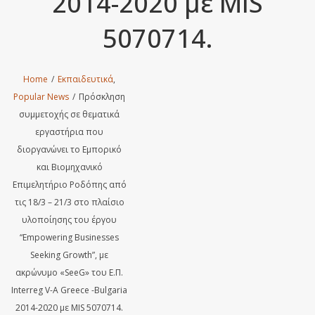
2014-2020 με MIS
5070714.
Home
/
Εκπαιδευτικά
,
Popular News
/
Πρόσκληση
συμμετοχής σε θεματικά
εργαστήρια που
διοργανώνει το Εμπορικό
και Βιομηχανικό
Επιμελητήριο Ροδόπης από
τις 18/3 – 21/3 στο πλαίσιο
υλοποίησης του έργου
“Empowering Businesses
Seeking Growth”, με
ακρώνυμο «SeeG» του Ε.Π.
Interreg V-A Greece -Bulgaria
2014-2020 με MIS 5070714.