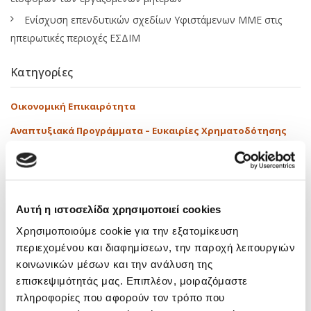
Ενίσχυση επενδυτικών σχεδίων Υφιστάμενων ΜΜΕ στις
ηπειρωτικές περιοχές ΕΣΔΙΜ
Κατηγορίες
Οικονομική Επικαιρότητα
Αναπτυξιακά Προγράμματα – Ευκαιρίες Χρηματοδότησης
Εκπαιδευτικά
Δραστηριότητες
Media
Αυτή η ιστοσελίδα χρησιμοποιεί cookies
Νόμοι – Εγκύκλιοι
Χρησιμοποιούμε cookie για την εξατομίκευση
περιεχομένου και διαφημίσεων, την παροχή λειτουργιών
Tags
κοινωνικών μέσων και την ανάλυση της
επισκεψιμότητάς μας. Επιπλέον, μοιραζόμαστε
πληροφορίες που αφορούν τον τρόπο που
AI Και Φορολογία
(1)
Audit
(1)
E-Timologia
(1)