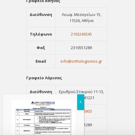
Γραφείο Αθήνας
Διεύθυνση
Λεωφ. Μεσογείων 15,
11526, Αθήνα
Τηλέφωνο
2103249245
Φαξ
2310551289
Email
info@orthologismos.gr
Γραφείο Λάρισας
Διεύθυνση
Ερυθρού Σταυρού 11-13,
Λάρισα, 41221
Τηλέφωνο
2411416903
Φαξ
2310551289