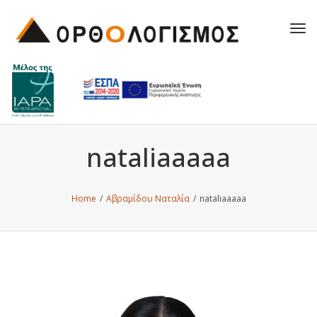
Tog
navi
nataliaaaaa
Home
/
Αβραμίδου Ναταλία
/
nataliaaaaa