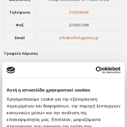
Τηλέφωνο
2103249245
Φαξ
2310551289
Email
info@orthologismos.gr
Γραφείο Λάρισας
Διεύθυνση
Ερυθρού Σταυρού 11-13, Λάρισα, 41221
Τηλέφωνο
2411416903
Αυτή η ιστοσελίδα χρησιμοποιεί cookies
Φαξ
2310551289
Χρησιμοποιούμε cookie για την εξατομίκευση
Email
info@orthologismos.gr
περιεχομένου και διαφημίσεων, την παροχή λειτουργιών
κοινωνικών μέσων και την ανάλυση της
επισκεψιμότητάς μας. Επιπλέον, μοιραζόμαστε
πληροφορίες που αφορούν τον τρόπο που