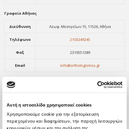
Γραφείο Αθήνας
Διεύθυνση
Λεωφ. Μεσογείων 15, 11526, Αθήνα
Τηλέφωνο
2103249245
Φαξ
2310551289
Email
info@orthologismos.gr
Γραφείο Λάρισας
Διεύθυνση
Ερυθρού Σταυρού 11-13, Λάρισα, 41221
Αυτή η ιστοσελίδα χρησιμοποιεί cookies
Τηλέφωνο
2411416903
Χρησιμοποιούμε cookie για την εξατομίκευση
Φαξ
2310551289
περιεχομένου και διαφημίσεων, την παροχή λειτουργιών
κοινωνικών μέσων και την ανάλυση της