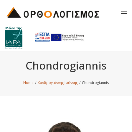
Tog
navi
Chondrogiannis
Home
/
Χονδρογιάννης Ιωάννης
/
Chondrogiannis