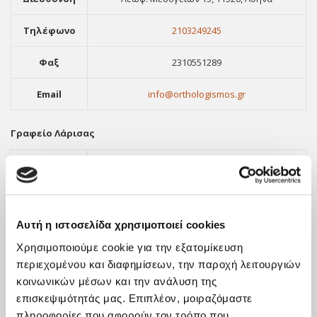
Τηλέφωνο
2103249245
Φαξ
2310551289
Email
info@orthologismos.gr
Γραφείο Λάρισας
Διεύθυνση
Ερυθρού Σταυρού 11-13, Λάρισα, 41221
Τηλέφωνο
2411416903
Αυτή η ιστοσελίδα χρησιμοποιεί cookies
Φαξ
2310551289
Χρησιμοποιούμε cookie για την εξατομίκευση
Email
info@orthologismos.gr
περιεχομένου και διαφημίσεων, την παροχή λειτουργιών
κοινωνικών μέσων και την ανάλυση της
επισκεψιμότητάς μας. Επιπλέον, μοιραζόμαστε
πληροφορίες που αφορούν τον τρόπο που