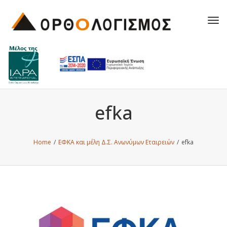
Tog
navi
efka
Home
/
ΕΦΚΑ και μέλη Δ.Σ. Ανωνύμων Εταιρειών
/
efka