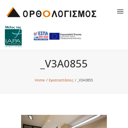
Tog
navi
_V3A0855
Home
/
Εγκαταστάσεις
/
_V3A0855