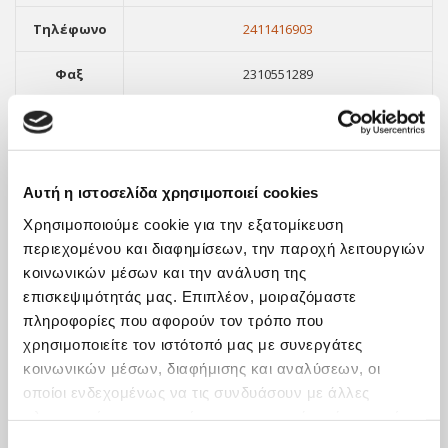
Τηλέφωνο
2411416903
Φαξ
2310551289
Email
info@orthologismos.gr
Αυτή η ιστοσελίδα χρησιμοποιεί cookies
Χρησιμοποιούμε cookie για την εξατομίκευση
περιεχομένου και διαφημίσεων, την παροχή λειτουργιών
κοινωνικών μέσων και την ανάλυση της
επισκεψιμότητάς μας. Επιπλέον, μοιραζόμαστε
πληροφορίες που αφορούν τον τρόπο που
χρησιμοποιείτε τον ιστότοπό μας με συνεργάτες
κοινωνικών μέσων, διαφήμισης και αναλύσεων, οι
ΝΕΑ
οποίοι ενδεχομένως να τις συνδυάσουν με άλλες
πληροφορίες που τους έχετε παραχωρήσει ή τις οποίες
Οικονομική Επικαιρότητα
έχουν συλλέξει σε σχέση με την από μέρους σας χρήση
Επιλογή