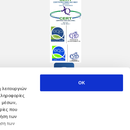
OK
ή λειτουργιών
πληροφορίες
ν μέσων,
ρίες που
ρήση των
ήση των