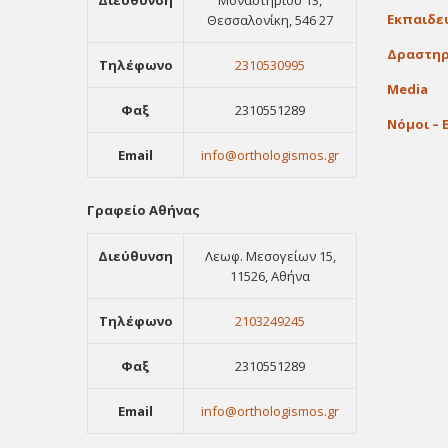
Διεύθυνση
Μοναστηρίου 13,
Εκπαιδε
Θεσσαλονίκη, 546 27
Δραστηρ
Τηλέφωνο
2310530995
Media
Φαξ
2310551289
Νόμοι – 
Email
info@orthologismos.gr
Γραφείο Αθήνας
Διεύθυνση
Λεωφ. Μεσογείων 15,
11526, Αθήνα
Τηλέφωνο
2103249245
Φαξ
2310551289
Email
info@orthologismos.gr