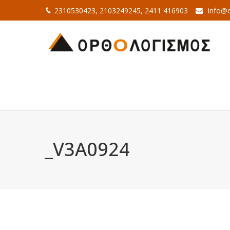
2310530423, 2103249245, 2411 416903
info@o
_V3A0924