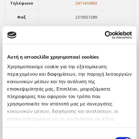
Τηλέφωνο
2411416903
Φαξ
2310551289
Email
info@orthologismos.gr
Αυτή η ιστοσελίδα χρησιμοποιεί cookies
Χρησιμοποιούμε cookie για την εξατομίκευση
περιεχομένου και διαφημίσεων, την παροχή λειτουργιών
κοινωνικών μέσων και την ανάλυση της
επισκεψιμότητάς μας. Επιπλέον, μοιραζόμαστε
πληροφορίες που αφορούν τον τρόπο που
χρησιμοποιείτε τον ιστότοπό μας με συνεργάτες
ΝΕΑ
κοινωνικών μέσων, διαφήμισης και αναλύσεων, οι
οποίοι ενδεχομένως να τις συνδυάσουν με άλλες
Οικονομική Επικαιρότητα
πληροφορίες που τους έχετε παραχωρήσει ή τις οποίες
έχουν συλλέξει σε σχέση με την από μέρους σας χρήση
Αναπτυξιακά Προγράμματα – Ευκαιρίες Χρηματοδότησης
Επιλογή