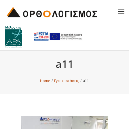
Tog
navi
a11
Home
/
Εγκαταστάσεις
/
a11