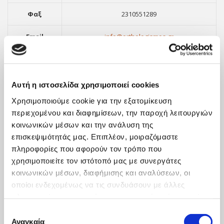
Φαξ
2310551289
Email
info@orthologismos.gr
Αυτή η ιστοσελίδα χρησιμοποιεί cookies
Χρησιμοποιούμε cookie για την εξατομίκευση
περιεχομένου και διαφημίσεων, την παροχή λειτουργιών
κοινωνικών μέσων και την ανάλυση της
επισκεψιμότητάς μας. Επιπλέον, μοιραζόμαστε
πληροφορίες που αφορούν τον τρόπο που
χρησιμοποιείτε τον ιστότοπό μας με συνεργάτες
ΝΕΑ
κοινωνικών μέσων, διαφήμισης και αναλύσεων, οι
οποίοι ενδεχομένως να τις συνδυάσουν με άλλες
Οικονομική Επικαιρότητα
πληροφορίες που τους έχετε παραχωρήσει ή τις οποίες
Αναπτυξιακά Προγράμματα – Ευκαιρίες Χρηματοδότησης
έχουν συλλέξει σε σχέση με την από μέρους σας χρήση
Επιλογή
των υπηρεσιών τους. Αν συνεχίσετε να χρησιμοποιείτε
Εκπαιδευτικά
Αναγκαία
συγκατάθεσης