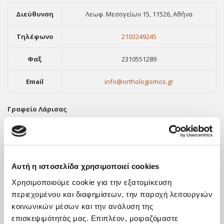
Διεύθυνση
Λεωφ. Μεσογείων 15, 11526, Αθήνα
Τηλέφωνο
2103249245
Φαξ
2310551289
Email
info@orthologismos.gr
Γραφείο Λάρισας
Διεύθυνση
Ερυθρού Σταυρού 11-13, Λάρισα, 41221
Τηλέφωνο
2411416903
Αυτή η ιστοσελίδα χρησιμοποιεί cookies
Φαξ
2310551289
Χρησιμοποιούμε cookie για την εξατομίκευση
περιεχομένου και διαφημίσεων, την παροχή λειτουργιών
Email
info@orthologismos.gr
κοινωνικών μέσων και την ανάλυση της
επισκεψιμότητάς μας. Επιπλέον, μοιραζόμαστε