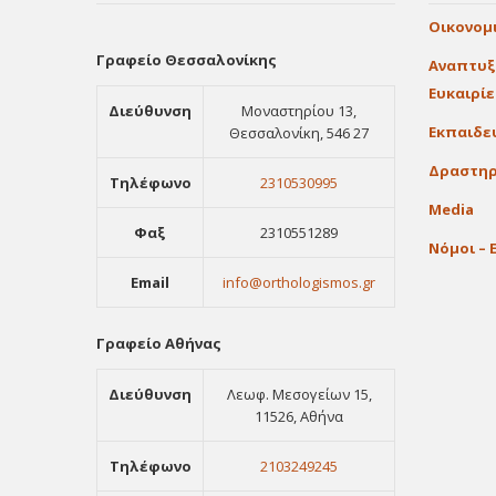
Οικονομ
Γραφείο Θεσσαλονίκης
Αναπτυξ
Ευκαιρί
Διεύθυνση
Μοναστηρίου 13,
Εκπαιδε
Θεσσαλονίκη, 546 27
Δραστηρ
Τηλέφωνο
2310530995
Media
Φαξ
2310551289
Νόμοι – 
Email
info@orthologismos.gr
Γραφείο Αθήνας
Διεύθυνση
Λεωφ. Μεσογείων 15,
11526, Αθήνα
Τηλέφωνο
2103249245