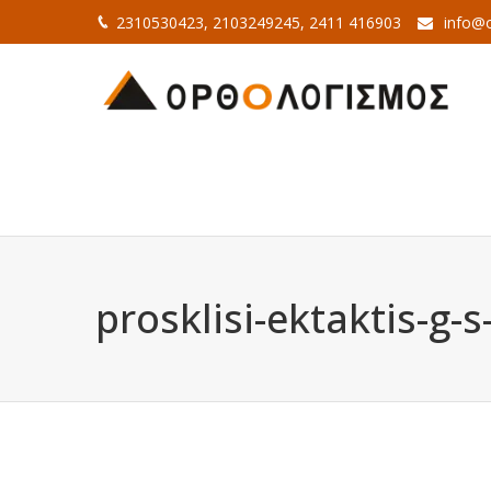
2310530423, 2103249245, 2411 416903
info@o
prosklisi-ektaktis-g-s