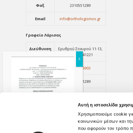
Φαξ
2310551289
Email
info@orthologismos.gr
Γραφείο Λάρισας
Διεύθυνση
Ερυθρού Σταυρού 11-13,
Λάρισα, 41221
Τηλέφωνο
2411416903
Φαξ
2310551289
Email
info@orthologismos.gr
Αυτή η ιστοσελίδα χρησι
Χρησιμοποιούμε cookie γι
κοινωνικών μέσων και τη
που αφορούν τον τρόπο π