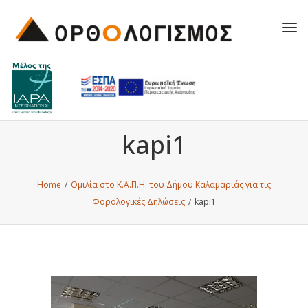
Tog
navi
kapi1
Home
/
Ομιλία στο Κ.Α.Π.Η. του Δήμου Καλαμαριάς για τις
Φορολογικές Δηλώσεις
/
kapi1