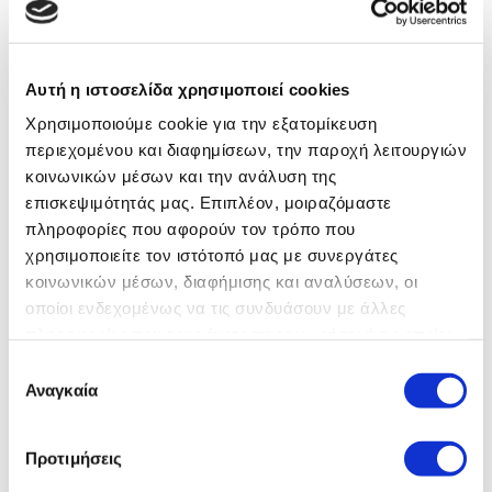
Αυτή η ιστοσελίδα χρησιμοποιεί cookies
Χρησιμοποιούμε cookie για την εξατομίκευση
περιεχομένου και διαφημίσεων, την παροχή λειτουργιών
κοινωνικών μέσων και την ανάλυση της
επισκεψιμότητάς μας. Επιπλέον, μοιραζόμαστε
Η ΟΡΘΟΛΟΓΙΣΜΟΣ ΑΕ στηρίζει
πληροφορίες που αφορούν τον τρόπο που
χρησιμοποιείτε τον ιστότοπό μας με συνεργάτες
τη Χορωδία ΚΟΡΑΗΣ
κοινωνικών μέσων, διαφήμισης και αναλύσεων, οι
οποίοι ενδεχομένως να τις συνδυάσουν με άλλες
Με μεγάλη χαρά η ΟΡΘΟΛΟΓΙΣΜΟΣ στηρίζει τη Χορωδία
πληροφορίες που τους έχετε παραχωρήσει ή τις οποίες
ΚΟΡΑΗΣ στην προσπάθειά της για την προώθηση της μουσικής
έχουν συλλέξει σε σχέση με την από μέρους σας χρήση
Επιλογή
και του πολιτισμού. Η χορωδία, με το μοναδικό της ταλέντο και
των υπηρεσιών τους. Αν συνεχίσετε να χρησιμοποιείτε
Αναγκαία
συγκατάθεσης
την αφοσίωση που δείχνει
την ιστοσελίδα μας, συναινείτε στη χρήση των cookies
μας.
07.05.2025
Προτιμήσεις
Διαβάστε την Πολιτική Απορρήτου της
Περισσότερα