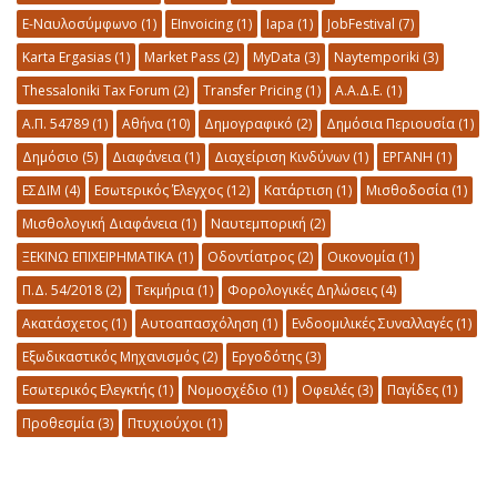
E-Ναυλοσύμφωνο
(1)
EInvoicing
(1)
Iapa
(1)
JobFestival
(7)
Karta Ergasias
(1)
Market Pass
(2)
MyData
(3)
Naytemporiki
(3)
Thessaloniki Tax Forum
(2)
Transfer Pricing
(1)
Α.Α.Δ.Ε.
(1)
Α.Π. 54789
(1)
Αθήνα
(10)
Δημογραφικό
(2)
Δημόσια Περιουσία
(1)
Δημόσιο
(5)
Διαφάνεια
(1)
Διαχείριση Κινδύνων
(1)
ΕΡΓΑΝΗ
(1)
ΕΣΔΙΜ
(4)
Εσωτερικός Έλεγχος
(12)
Κατάρτιση
(1)
Μισθοδοσία
(1)
Μισθολογική Διαφάνεια
(1)
Ναυτεμπορική
(2)
ΞΕΚΙΝΩ ΕΠΙΧΕΙΡΗΜΑΤΙΚΑ
(1)
Οδοντίατρος
(2)
Οικονομία
(1)
Π.Δ. 54/2018
(2)
Τεκμήρια
(1)
Φορολογικές Δηλώσεις
(4)
Ακατάσχετος
(1)
Αυτοαπασχόληση
(1)
Ενδοομιλικές Συναλλαγές
(1)
Εξωδικαστικός Μηχανισμός
(2)
Εργοδότης
(3)
Εσωτερικός Ελεγκτής
(1)
Νομοσχέδιο
(1)
Οφειλές
(3)
Παγίδες
(1)
Προθεσμία
(3)
Πτυχιούχοι
(1)