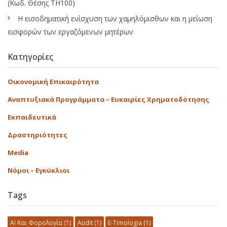
(Κωδ. Θέσης ΤΗ100)
Η εισοδηματική ενίσχυση των χαμηλόμισθων και η μείωση
εισφορών των εργαζόμενων μητέρων
Κατηγορίες
Οικονομική Επικαιρότητα
Αναπτυξιακά Προγράμματα – Ευκαιρίες Χρηματοδότησης
Εκπαιδευτικά
Δραστηριότητες
Media
Νόμοι – Εγκύκλιοι
Tags
AI Και Φορολογία
(1)
Audit
(1)
E-Timologia
(1)