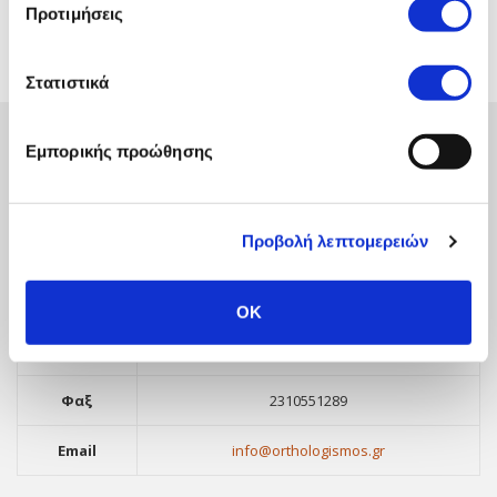
Προτιμήσεις
Διαβάστε την Πολιτική Απορρήτου της
Προθεσμία
(3)
Πτυχιούχοι
(1)
ιστοσελίδας μας
Στατιστικά
Εμπορικής προώθησης
ΣΤΟΙΧΕΙΑ ΕΠΙΚΟΙΝΩΝΙΑΣ
Προβολή λεπτομερειών
Γραφείο Θεσσαλονίκης
Διεύθυνση
Μοναστηρίου 13, Θεσσαλονίκη, 546 27
OK
Τηλέφωνο
2310530995
Φαξ
2310551289
Email
info@orthologismos.gr