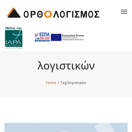
Tog
navi
λογιστικών
Home
/
Tag:
λογιστικών