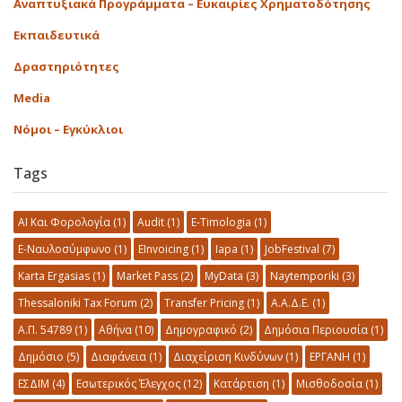
Αναπτυξιακά Προγράμματα – Ευκαιρίες Χρηματοδότησης
Εκπαιδευτικά
Δραστηριότητες
Media
Νόμοι – Εγκύκλιοι
Tags
AI Και Φορολογία
(1)
Audit
(1)
E-Timologia
(1)
E-Ναυλοσύμφωνο
(1)
EInvoicing
(1)
Iapa
(1)
JobFestival
(7)
Karta Ergasias
(1)
Market Pass
(2)
MyData
(3)
Naytemporiki
(3)
Thessaloniki Tax Forum
(2)
Transfer Pricing
(1)
Α.Α.Δ.Ε.
(1)
Α.Π. 54789
(1)
Αθήνα
(10)
Δημογραφικό
(2)
Δημόσια Περιουσία
(1)
Δημόσιο
(5)
Διαφάνεια
(1)
Διαχείριση Κινδύνων
(1)
ΕΡΓΑΝΗ
(1)
ΕΣΔΙΜ
(4)
Εσωτερικός Έλεγχος
(12)
Κατάρτιση
(1)
Μισθοδοσία
(1)