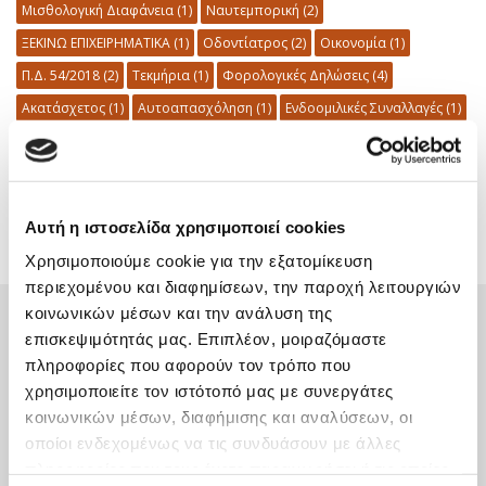
Μισθολογική Διαφάνεια
(1)
Ναυτεμπορική
(2)
ΞΕΚΙΝΩ ΕΠΙΧΕΙΡΗΜΑΤΙΚΑ
(1)
Οδοντίατρος
(2)
Οικονομία
(1)
Π.Δ. 54/2018
(2)
Τεκμήρια
(1)
Φορολογικές Δηλώσεις
(4)
Ακατάσχετος
(1)
Αυτοαπασχόληση
(1)
Ενδοομιλικές Συναλλαγές
(1)
Εξωδικαστικός Μηχανισμός
(2)
Εργοδότης
(3)
Εσωτερικός Ελεγκτής
(1)
Νομοσχέδιο
(1)
Οφειλές
(3)
Παγίδες
(1)
Προθεσμία
(3)
Πτυχιούχοι
(1)
Αυτή η ιστοσελίδα χρησιμοποιεί cookies
Χρησιμοποιούμε cookie για την εξατομίκευση
περιεχομένου και διαφημίσεων, την παροχή λειτουργιών
κοινωνικών μέσων και την ανάλυση της
επισκεψιμότητάς μας. Επιπλέον, μοιραζόμαστε
ΣΤΟΙΧΕΙΑ ΕΠΙΚΟΙΝΩΝΙΑΣ
πληροφορίες που αφορούν τον τρόπο που
χρησιμοποιείτε τον ιστότοπό μας με συνεργάτες
κοινωνικών μέσων, διαφήμισης και αναλύσεων, οι
Γραφείο Θεσσαλονίκης
οποίοι ενδεχομένως να τις συνδυάσουν με άλλες
πληροφορίες που τους έχετε παραχωρήσει ή τις οποίες
Διεύθυνση
Μοναστηρίου 13, Θεσσαλονίκη, 546 27