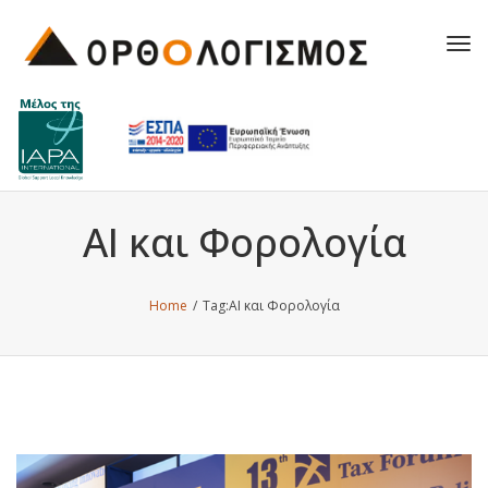
Tog
navi
AI και Φορολογία
Home
/
Tag:
AI και Φορολογία