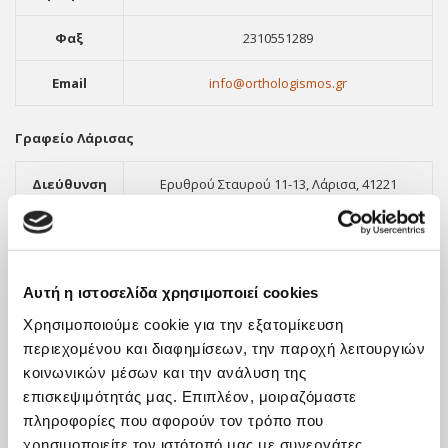
Φαξ
2310551289
Email
info@orthologismos.gr
Γραφείο Λάρισας
Διεύθυνση
Ερυθρού Σταυρού 11-13, Λάρισα, 41221
Τηλέφωνο
2411416903
Φαξ
2310551289
Αυτή η ιστοσελίδα χρησιμοποιεί cookies
Email
info@orthologismos.gr
Χρησιμοποιούμε cookie για την εξατομίκευση
περιεχομένου και διαφημίσεων, την παροχή λειτουργιών
κοινωνικών μέσων και την ανάλυση της
επισκεψιμότητάς μας. Επιπλέον, μοιραζόμαστε
πληροφορίες που αφορούν τον τρόπο που
χρησιμοποιείτε τον ιστότοπό μας με συνεργάτες