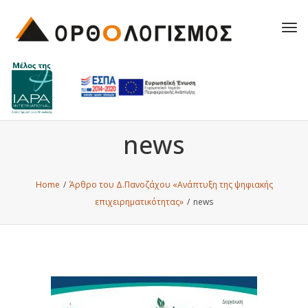
Tog
navi
news
Home
/
Άρθρο του Δ.Πανοζάχου «Ανάπτυξη της ψηφιακής
επιχειρηματικότητας»
/
news