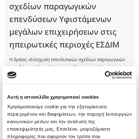
σχεδίων παραγωγικών
επενδύσεων Υφιστάμενων
μεγάλων επιχειρήσεων στις
ηπειρωτικές περιοχές ΕΣΔΙΜ
Η δράση «Ενίσχυση επενδυτικών σχεδίων παραγωγικών
επενδύσεων Υφιστάμενων μεγάλων επιχειρήσεων που
υλοποιούνται στις ηπειρωτικές περιοχές ΕΣΔΙΜ, σύμφωνα
με τον Καν. (ΕΕ) 2021/1056 για τη θέσπιση του Ταμείου
Δίκαιης Μετάβασης» – φάση Γ’ χρηματοδοτείται από το
Αυτή η ιστοσελίδα χρησιμοποιεί cookies
Πρόγραμμα «Δίκαιη Αναπτυξιακή Μετάβαση» του
Χρησιμοποιούμε cookie για την εξατομίκευση
Orthologismos
περιεχομένου και διαφημίσεων, την παροχή λειτουργιών
Αναπτυξιακά Προγράμματα - Ευκαιρίες Χρηματοδότησης
κοινωνικών μέσων και την ανάλυση της
επισκεψιμότητάς μας. Επιπλέον, μοιραζόμαστε
πληροφορίες που αφορούν τον τρόπο που