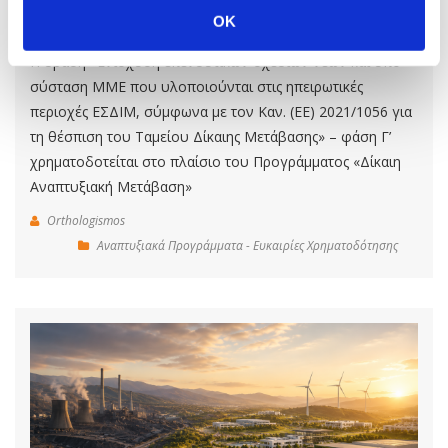
ηπειρωτικές περιοχές ΕΣΔΙΜ
OK
Η δράση «Ενίσχυση επενδυτικών σχεδίων νέων και υπό
σύσταση ΜΜΕ που υλοποιούνται στις ηπειρωτικές
περιοχές ΕΣΔΙΜ, σύμφωνα με τον Καν. (ΕΕ) 2021/1056 για
τη θέσπιση του Ταμείου Δίκαιης Μετάβασης» – φάση Γ’
χρηματοδοτείται στο πλαίσιο του Προγράμματος «Δίκαιη
Αναπτυξιακή Μετάβαση»
Orthologismos
Αναπτυξιακά Προγράμματα - Ευκαιρίες Χρηματοδότησης