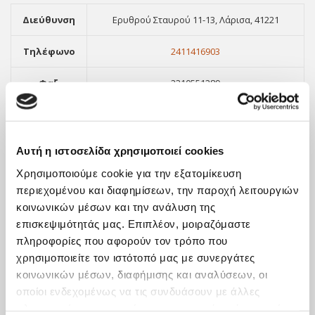
Διεύθυνση
Ερυθρού Σταυρού 11-13, Λάρισα, 41221
Τηλέφωνο
2411416903
Φαξ
2310551289
Email
info@orthologismos.gr
Αυτή η ιστοσελίδα χρησιμοποιεί cookies
Χρησιμοποιούμε cookie για την εξατομίκευση
περιεχομένου και διαφημίσεων, την παροχή λειτουργιών
κοινωνικών μέσων και την ανάλυση της
επισκεψιμότητάς μας. Επιπλέον, μοιραζόμαστε
πληροφορίες που αφορούν τον τρόπο που
χρησιμοποιείτε τον ιστότοπό μας με συνεργάτες
κοινωνικών μέσων, διαφήμισης και αναλύσεων, οι
οποίοι ενδεχομένως να τις συνδυάσουν με άλλες
ΝΕΑ
πληροφορίες που τους έχετε παραχωρήσει ή τις οποίες