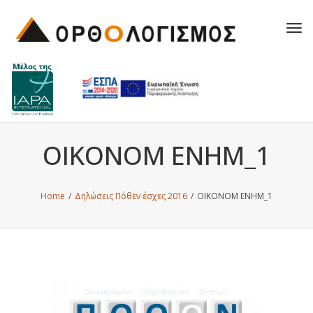
Tog
navi
OIKONOM ENHM_1
Home
/
Δηλώσεις Πόθεν έσχες 2016
/
OIKONOM ENHM_1