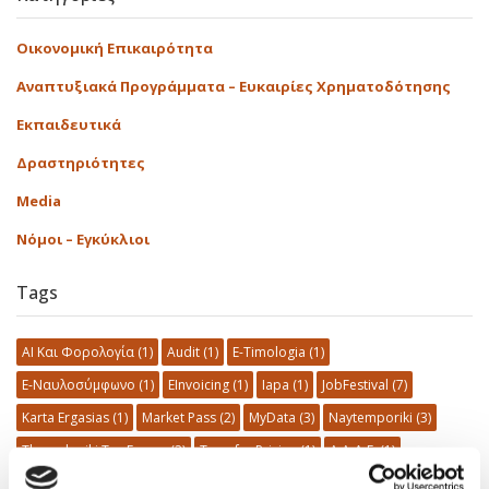
Οικονομική Επικαιρότητα
Αναπτυξιακά Προγράμματα – Ευκαιρίες Χρηματοδότησης
Εκπαιδευτικά
Δραστηριότητες
Media
Νόμοι – Εγκύκλιοι
Tags
AI Και Φορολογία
(1)
Audit
(1)
E-Timologia
(1)
E-Ναυλοσύμφωνο
(1)
EInvoicing
(1)
Iapa
(1)
JobFestival
(7)
Karta Ergasias
(1)
Market Pass
(2)
MyData
(3)
Naytemporiki
(3)
Thessaloniki Tax Forum
(2)
Transfer Pricing
(1)
Α.Α.Δ.Ε.
(1)
Α.Π. 54789
(1)
Αθήνα
(10)
Δημογραφικό
(2)
Δημόσια Περιουσία
(1)