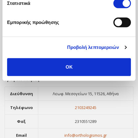
Στατιστικά
Γραφείο Θεσσαλονίκης
Διεύθυνση
Μοναστηρίου 13, Θεσσαλονίκη, 546 27
Εμπορικής προώθησης
Τηλέφωνο
2310530995
Προβολή λεπτομερειών
Φαξ
2310551289
Email
info@orthologismos.gr
OK
Γραφείο Αθήνας
Διεύθυνση
Λεωφ. Μεσογείων 15, 11526, Αθήνα
Τηλέφωνο
2103249245
Φαξ
2310551289
Email
info@orthologismos.gr