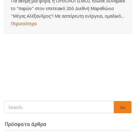
Για ακόμη μια φορά, η ΟΡΘΟΛΟΓΙΣΜΟΣ έδωσε δυναμικά
το "παρών" στον επετειακό 20ό Διεθνή Μαραθώνιο
"Μέγας Αλέξανδρος"! Με αστείρευτη ενέργεια, ομαδικό...
Περισσότερα
Go
Πρόσφατα άρθρα