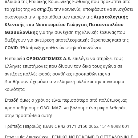
πλαίσια της Εταιρικής Κοινωνικής Ευθύνης που προκύπτει από
το χρέος της να στηρίζει την κοινωνία, αποφάσισε να ενισχύσει
οικονομικά την προσπάθεια των ιατρών της
Αιματολογικής
Κλινικής του Νοσοκομείου Γεώργιος Παπανικολάου
Θεσσαλονίκης
για την συνέχιση της κλινικής έρευνας που
διεξάγουν για ανεύρεση αποτελεσματικής θεραπείας κατά της
COVID-19
λοίμωξης ασθενών υψηλού κινδύνου.
Η εταιρεία
ΟΡΘΟΛΟΓΙΣΜΟΣ Α.Ε.
επιλέγει να στηρίξει τους
Έλληνες επιστήμονες που δίνουν τον δικό τους αγώνα σε
αντίξοες πολλές φορές συνθήκες προσπαθώντας να
βοηθήσουν όχι μόνο την ελληνική αλλά και την παγκόσμια
κοινότητα.
Επειδή όμως ο χρόνος είναι περισσότερο από πολύτιμος ,ας
προσπαθήσουμε ΟΛΟΙ ΜΑΖΙ να βάλουμε ένα μικρό λιθαράκι
στην προσπάθεια αυτή!
Τράπεζα Πειραιώς: ΙΒΑΝ GR42 0171 2150 0062 1514 9098 001
Επωνυμία Δικαιούχου: ΓΕΝΙΚΟ ΝΟΣΟΚΟΜΕΙΟ ΘΕΣΣΑΛΟΝΙΚΗΣ