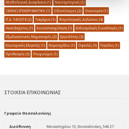
Μισθολογική Διαφάνεια
(1)
Ναυτεμπορική
(2)
ΞΕΚΙΝΩ ΕΠΙΧΕΙΡΗΜΑΤΙΚΑ
(1)
Οδοντίατρος
(2)
Οικονομία
(1)
Π.Δ. 54/2018
(2)
Τεκμήρια
(1)
Φορολογικές Δηλώσεις
(4)
Ακατάσχετος
(1)
Αυτοαπασχόληση
(1)
Ενδοομιλικές Συναλλαγές
(1)
Εξωδικαστικός Μηχανισμός
(2)
Εργοδότης
(3)
Εσωτερικός Ελεγκτής
(1)
Νομοσχέδιο
(1)
Οφειλές
(3)
Παγίδες
(1)
Προθεσμία
(3)
Πτυχιούχοι
(1)
ΣΤΟΙΧΕΙΑ ΕΠΙΚΟΙΝΩΝΙΑΣ
Γραφείο Θεσσαλονίκης
Διεύθυνση
Μοναστηρίου 13, Θεσσαλονίκη, 546 27