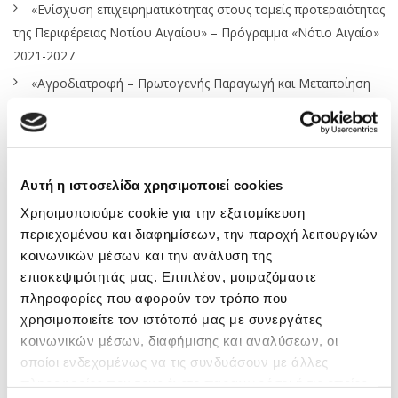
«Ενίσχυση επιχειρηματικότητας στους τομείς προτεραιότητας
της Περιφέρειας Νοτίου Αιγαίου» – Πρόγραμμα «Νότιο Αιγαίο»
2021-2027
«Αγροδιατροφή – Πρωτογενής Παραγωγή και Μεταποίηση
Γεωργικών Προϊόντων Αλιεία Υδατοκαλλιέργεια» –
Αναπτυξιακός Νόμος 4887/2022 (κύκλος Β’)
Tax Accounting Manager Επιχειρήσεων Ιδιωτικού τομέα
(Κωδ. Θέσης ΤΗ100)
Αυτή η ιστοσελίδα χρησιμοποιεί cookies
Η εισοδηματική ενίσχυση των χαμηλόμισθων και η μείωση
Χρησιμοποιούμε cookie για την εξατομίκευση
εισφορών των εργαζόμενων μητέρων
περιεχομένου και διαφημίσεων, την παροχή λειτουργιών
κοινωνικών μέσων και την ανάλυση της
Ενίσχυση επενδυτικών σχεδίων Υφιστάμενων ΜΜΕ στις
επισκεψιμότητάς μας. Επιπλέον, μοιραζόμαστε
ηπειρωτικές περιοχές ΕΣΔΙΜ
πληροφορίες που αφορούν τον τρόπο που
χρησιμοποιείτε τον ιστότοπό μας με συνεργάτες
Κατηγορίες
κοινωνικών μέσων, διαφήμισης και αναλύσεων, οι
οποίοι ενδεχομένως να τις συνδυάσουν με άλλες
Οικονομική Επικαιρότητα
πληροφορίες που τους έχετε παραχωρήσει ή τις οποίες