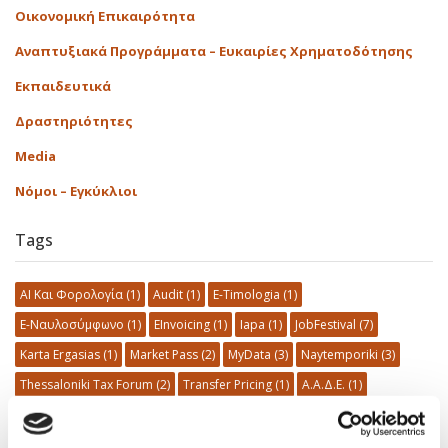
Οικονομική Επικαιρότητα
Αναπτυξιακά Προγράμματα – Ευκαιρίες Χρηματοδότησης
Εκπαιδευτικά
Δραστηριότητες
Media
Νόμοι – Εγκύκλιοι
Tags
AI Και Φορολογία
(1)
Audit
(1)
E-Timologia
(1)
E-Ναυλοσύμφωνο
(1)
EInvoicing
(1)
Iapa
(1)
JobFestival
(7)
Karta Ergasias
(1)
Market Pass
(2)
MyData
(3)
Naytemporiki
(3)
Thessaloniki Tax Forum
(2)
Transfer Pricing
(1)
Α.Α.Δ.Ε.
(1)
Α.Π. 54789
(1)
Αθήνα
(10)
Δημογραφικό
(2)
Δημόσια Περιουσία
(1)
Δημόσιο
(5)
Διαφάνεια
(1)
Διαχείριση Κινδύνων
(1)
ΕΡΓΑΝΗ
(1)