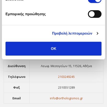
Διεύθυνση
Μοναστηρίου 13, Θεσσαλονίκη, 546 27
Εμπορικής προώθησης
Τηλέφωνο
2310530995
Φαξ
2310551289
Προβολή λεπτομερειών
Email
info@orthologismos.gr
OK
Γραφείο Αθήνας
Διεύθυνση
Λεωφ. Μεσογείων 15, 11526, Αθήνα
Τηλέφωνο
2103249245
Φαξ
2310551289
Email
info@orthologismos.gr