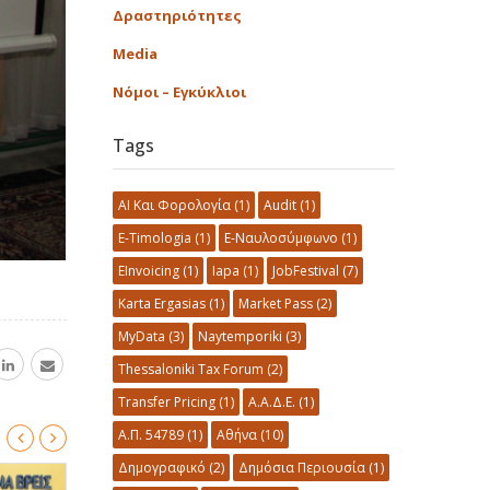
Δραστηριότητες
Media
Νόμοι – Εγκύκλιοι
Tags
AI Και Φορολογία
(1)
Audit
(1)
E-Timologia
(1)
E-Ναυλοσύμφωνο
(1)
EInvoicing
(1)
Iapa
(1)
JobFestival
(7)
Karta Ergasias
(1)
Market Pass
(2)
MyData
(3)
Naytemporiki
(3)
Thessaloniki Tax Forum
(2)
Transfer Pricing
(1)
Α.Α.Δ.Ε.
(1)
Α.Π. 54789
(1)
Αθήνα
(10)
Δημογραφικό
(2)
Δημόσια Περιουσία
(1)