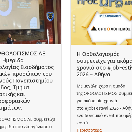
ΡΘΟΛΟΓΙΣΜΟΣ ΑΕ
Η Ορθολογισμός
ν Ημερίδα
συμμετείχε για ακόμα
ολογίας Εισοδήματος
χρονιά στο #JobFesti
ικών προσώπων του
2026 – Αθήνα
νούς Πανεπιστημίου
Με μεγάλη χαρά η ομάδα
δος, Τμήμα
της ΟΡΘΟΛΟΓΙΣΜΟΣ συμμετ
στικής και
ροφοριακών
για ακόμα μία χρονιά
τημάτων.
στο #JobFestival 2026 - Αθή
ένα δυναμικό event που φέρ
ΘΟΛΟΓΙΣΜΟΣ ΑΕ συμμετείχε
κοντά...
ημερίδα που διοργάνωσε ο
Περισσότερα