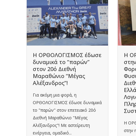
013
Η ΟΡΘΟΛΟΓΙΣΜΟΣ έδωσε
Η Ο
δυναμικά το “παρών”
στη
στον 20ό Διεθνή
Φορ
Μαραθώνιο “Μέγας
Φυσ
δαίας
Αλέξανδρος”!
Διεθ
Ελλά
λωση
Για ακόμη μια φορά, η
Λογι
γικό
ΟΡΘΟΛΟΓΙΣΜΟΣ έδωσε δυναμικά
Πλη
το "παρών" στον επετειακό 20ό
Συσ
Διεθνή Μαραθώνιο "Μέγας
Η ΟΡ
Αλέξανδρος"! Με αστείρευτη
στην 
ενέργεια, ομαδικό...