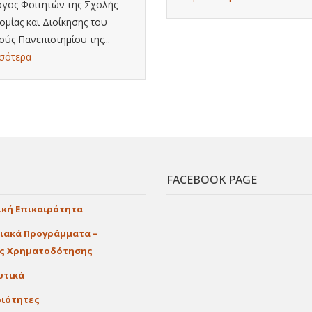
γος Φοιτητών της Σχολής
ομίας και Διοίκησης του
ούς Πανεπιστημίου της...
σότερα
FACEBOOK PAGE
ική Επικαιρότητα
ιακά Προγράμματα –
ες Χρηματοδότησης
υτικά
ιότητες