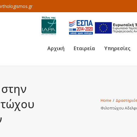
rthologismos.gr
Αρχική
Εταιρεία
Υπηρεσίες
 στην
πτώχου
Home
/
Δραστηριότ
Φιλοπτώχου Αδελφό
ν