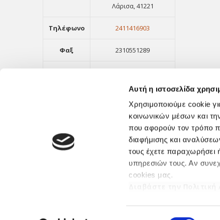
Λάρισα, 41221
Τηλέφωνο
2411416903
Φαξ
2310551289
Email
info@orthologismos.gr
Αυτή η ιστοσελίδα χρησι
Χρησιμοποιούμε cookie γι
κοινωνικών μέσων και τη
που αφορούν τον τρόπο π
διαφήμισης και αναλύσεων
τους έχετε παραχωρήσει ή
υπηρεσιών τους. Αν συνεχ
cookies μας.
Διαβάστε την Πολιτική
Επιλογή
© 2017 ORTHOLOGISMOS S.A. - All Rights Reserved | 