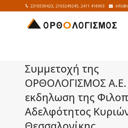
2310530423, 2103249245, 2411 416903
info@o
Συμμετοχή της
ΟΡΘΟΛΟΓΙΣΜΟΣ Α.Ε.
εκδηλωση της Φιλο
Αδελφότητος Κυριώ
Θεσσαλονίκης