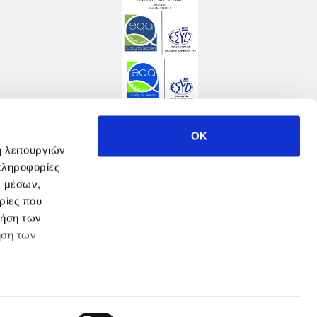
OK
ή λειτουργιών
πληροφορίες
ν μέσων,
ρίες που
ρήση των
ήση των