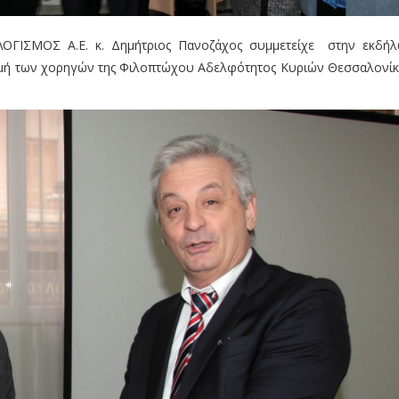
ΟΓΙΣΜΟΣ Α.Ε. κ. Δημήτριος Πανοζάχος συμμετείχε στην εκδή
τιμή των χορηγών της Φιλοπτώχου Αδελφότητος Κυριών Θεσσαλονίκ