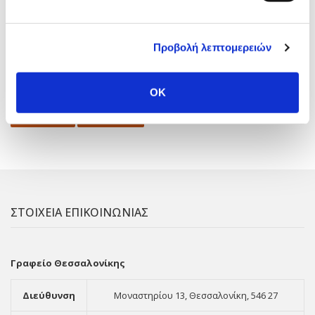
ΞΕΚΙΝΩ ΕΠΙΧΕΙΡΗΜΑΤΙΚΑ
(1)
Οδοντίατρος
(2)
Οικονομία
(1)
Π.Δ. 54/2018
(2)
Τεκμήρια
(1)
Φορολογικές Δηλώσεις
(4)
Προβολή λεπτομερειών
Ακατάσχετος
(1)
Αυτοαπασχόληση
(1)
Ενδοομιλικές Συναλλαγές
(1)
Εξωδικαστικός Μηχανισμός
(2)
Εργοδότης
(3)
OK
Εσωτερικός Ελεγκτής
(1)
Νομοσχέδιο
(1)
Οφειλές
(3)
Παγίδες
(1)
Προθεσμία
(3)
Πτυχιούχοι
(1)
ΣΤΟΙΧΕΙΑ ΕΠΙΚΟΙΝΩΝΙΑΣ
Γραφείο Θεσσαλονίκης
Διεύθυνση
Μοναστηρίου 13, Θεσσαλονίκη, 546 27