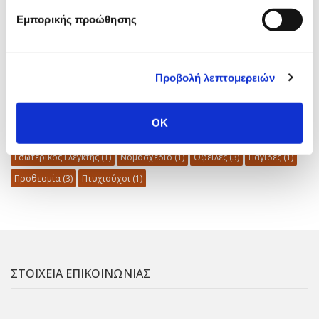
Δημόσιο
(5)
Διαφάνεια
(1)
Διαχείριση Κινδύνων
(1)
ΕΡΓΑΝΗ
(1)
Εμπορικής προώθησης
ΕΣΔΙΜ
(4)
Εσωτερικός Έλεγχος
(12)
Κατάρτιση
(1)
Μισθοδοσία
(1)
Μισθολογική Διαφάνεια
(1)
Ναυτεμπορική
(2)
ΞΕΚΙΝΩ ΕΠΙΧΕΙΡΗΜΑΤΙΚΑ
(1)
Οδοντίατρος
(2)
Οικονομία
(1)
Προβολή λεπτομερειών
Π.Δ. 54/2018
(2)
Τεκμήρια
(1)
Φορολογικές Δηλώσεις
(4)
Ακατάσχετος
(1)
Αυτοαπασχόληση
(1)
Ενδοομιλικές Συναλλαγές
(1)
OK
Εξωδικαστικός Μηχανισμός
(2)
Εργοδότης
(3)
Εσωτερικός Ελεγκτής
(1)
Νομοσχέδιο
(1)
Οφειλές
(3)
Παγίδες
(1)
Προθεσμία
(3)
Πτυχιούχοι
(1)
ΣΤΟΙΧΕΙΑ ΕΠΙΚΟΙΝΩΝΙΑΣ