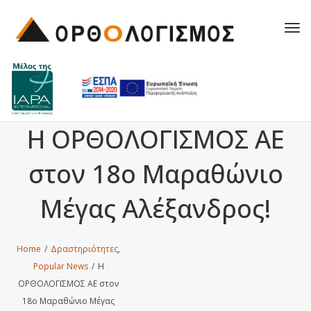
Tog
navi
Η ΟΡΘΟΛΟΓΙΣΜΟΣ ΑΕ
στον 18o Μαραθώνιο
Μέγας Αλέξανδρος!
Home
/
Δραστηριότητες
,
Popular News
/
Η
ΟΡΘΟΛΟΓΙΣΜΟΣ ΑΕ στον
18o Μαραθώνιο Μέγας