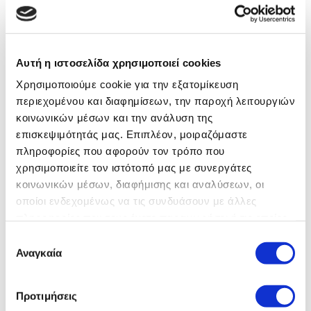
(Κωδ. Θέσης ΤΗ100)
Η εισοδηματική ενίσχυση των χαμηλόμισθων και η μείωση
εισφορών των εργαζόμενων μητέρων
Αυτή η ιστοσελίδα χρησιμοποιεί cookies
Χρησιμοποιούμε cookie για την εξατομίκευση
Κατηγορίες
περιεχομένου και διαφημίσεων, την παροχή λειτουργιών
κοινωνικών μέσων και την ανάλυση της
Οικονομική Επικαιρότητα
επισκεψιμότητάς μας. Επιπλέον, μοιραζόμαστε
Αναπτυξιακά Προγράμματα – Ευκαιρίες Χρηματοδότησης
πληροφορίες που αφορούν τον τρόπο που
χρησιμοποιείτε τον ιστότοπό μας με συνεργάτες
Εκπαιδευτικά
κοινωνικών μέσων, διαφήμισης και αναλύσεων, οι
Δραστηριότητες
οποίοι ενδεχομένως να τις συνδυάσουν με άλλες
πληροφορίες που τους έχετε παραχωρήσει ή τις οποίες
Media
έχουν συλλέξει σε σχέση με την από μέρους σας χρήση
Επιλογή
Νόμοι – Εγκύκλιοι
των υπηρεσιών τους. Αν συνεχίσετε να χρησιμοποιείτε
Αναγκαία
συγκατάθεσης
την ιστοσελίδα μας, συναινείτε στη χρήση των cookies
Tags
μας.
Προτιμήσεις
Διαβάστε την Πολιτική Απορρήτου της