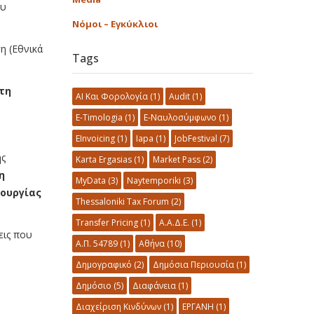
ου
Νόμοι – Εγκύκλιοι
η (Εθνικά
Tags
τη
AI Και Φορολογία
(1)
Audit
(1)
E-Timologia
(1)
E-Ναυλοσύμφωνο
(1)
EInvoicing
(1)
Iapa
(1)
JobFestival
(7)
ης
Karta Ergasias
(1)
Market Pass
(2)
η
MyData
(3)
Naytemporiki
(3)
τουργίας
Thessaloniki Tax Forum
(2)
Transfer Pricing
(1)
Α.Α.Δ.Ε.
(1)
εις που
Α.Π. 54789
(1)
Αθήνα
(10)
Δημογραφικό
(2)
Δημόσια Περιουσία
(1)
Δημόσιο
(5)
Διαφάνεια
(1)
Διαχείριση Κινδύνων
(1)
ΕΡΓΑΝΗ
(1)