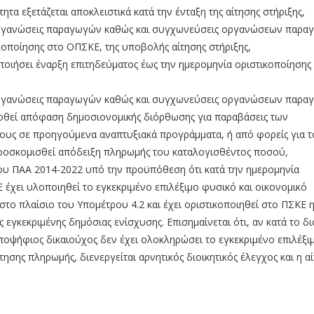
τα εξετάζεται αποκλειστικά κατά την ένταξη της αίτησης στήριξης,
 οργανώσεις παραγωγών καθώς και συγχωνεύσεις οργανώσεων παρ
κοποίησης στο ΟΠΣΚΕ, της υποβολής αίτησης στήριξης,
οποιήσει έναρξη επιτηδεύματος έως την ημερομηνία οριστικοποίησης
 οργανώσεις παραγωγών καθώς και συγχωνεύσεις οργανώσεων παρα
εκδοθεί απόφαση δημοσιονομικής διόρθωσης για παραβάσεις των
υς σε προηγούμενα αναπτυξιακά προγράμματα, ή από φορείς για τ
 προσκομισθεί απόδειξη πληρωμής του καταλογισθέντος ποσού,
ου ΠΑΑ 2014-2022 υπό την προϋπόθεση ότι κατά την ημερομηνία
 έχει υλοποιηθεί το εγκεκριμένο επιλέξιμο φυσικό και οικονομικό
 στο πλαίσιο του Υπομέτρου 4.2 και έχει οριστικοποιηθεί στο ΠΣΚΕ η
 εγκεκριμένης δημόσιας ενίσχυσης. Επισημαίνεται ότι, αν κατά το δι
υποψήφιος δικαιούχος δεν έχει ολοκληρώσει το εγκεκριμένο επιλέξι
ίτησης πληρωμής, διενεργείται αρνητικός διοικητικός έλεγχος και η α