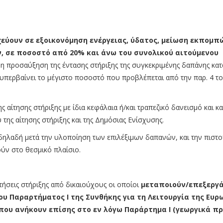
ύουν σε εξοικονόμηση ενέργειας, ύδατος, μείωση εκπομπ
, σε ποσοστό από 20% και άνω του συνολικού αιτούμενου
ι η προσαύξηση της έντασης στήριξης της συγκεκριμένης δαπάνης κα
υπερβαίνει το μέγιστο ποσοστό που προβλέπεται από την παρ. 4 τ
 αίτησης στήριξης με ίδια κεφάλαια ή/και τραπεζικό δανεισμό και κα
ης αίτησης στήριξης και της Δημόσιας Ενίσχυσης.
δηλαδή μετά την υλοποίηση των επιλέξιμων δαπανών, και την πιστ
ύν στο θεσμικό πλαίσιο.
τήσεις στήριξης από δικαιούχους οι οποίοι
μεταποιούν/επεξεργά
υ Παραρτήματος Ι της Συνθήκης για τη Λειτουργία της Ευ
ου ανήκουν επίσης στο εν λόγω Παράρτημα Ι (γεωργικά πρ