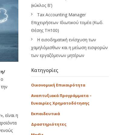
(κύκλος Β’)
Tax Accounting Manager
Επιχειρήσεων Ιδιωτικού τομέα (Κωδ.
Θέσης ΤΗ100)
Η εισοδηματική ενίσχυση των
χαμηλόμισθων και η μείωση εισφορών
των εργαζόμενων μητέρων
Κατηγορίες
ση/
 ο
Οικονομική Επικαιρότητα
 την
Αναπτυξιακά Προγράμματα –
Ευκαιρίες Χρηματοδότησης
Εκπαιδευτικά
, είναι η
προϊόντα
Δραστηριότητες
γενούς
Media