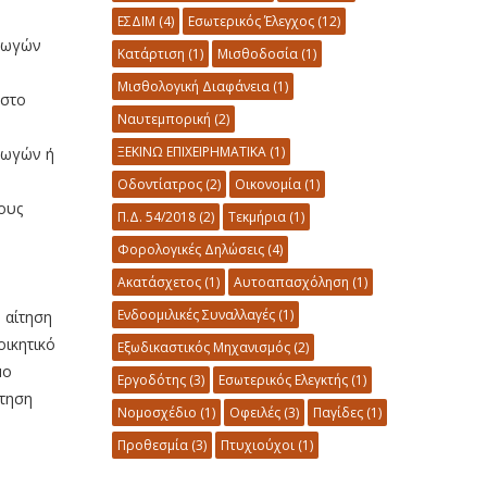
ΕΣΔΙΜ
(4)
Εσωτερικός Έλεγχος
(12)
αγωγών
Κατάρτιση
(1)
Μισθοδοσία
(1)
Μισθολογική Διαφάνεια
(1)
 στο
Ναυτεμπορική
(2)
ΞΕΚΙΝΩ ΕΠΙΧΕΙΡΗΜΑΤΙΚΑ
(1)
γωγών ή
Οδοντίατρος
(2)
Οικονομία
(1)
ους
Π.Δ. 54/2018
(2)
Τεκμήρια
(1)
Φορολογικές Δηλώσεις
(4)
Ακατάσχετος
(1)
Αυτοαπασχόληση
(1)
Ενδοομιλικές Συναλλαγές
(1)
 αίτηση
οικητικό
Εξωδικαστικός Μηχανισμός
(2)
μο
Εργοδότης
(3)
Εσωτερικός Ελεγκτής
(1)
ίτηση
Νομοσχέδιο
(1)
Οφειλές
(3)
Παγίδες
(1)
Προθεσμία
(3)
Πτυχιούχοι
(1)