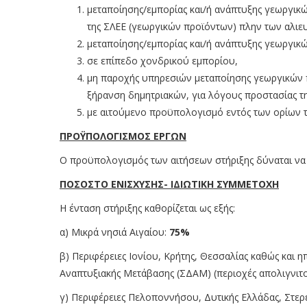
μεταποίησης/εμπορίας και/ή ανάπτυξης γεωργικ
της ΣΛΕΕ (γεωργικών προϊόντων) πλην των αλιευ
μεταποίησης/εμπορίας και/ή ανάπτυξης γεωργικ
σε επίπεδο χονδρικού εμπορίου,
μη παροχής υπηρεσιών μεταποίησης γεωργικών π
ξήρανση δημητριακών, για λόγους προστασίας τη
με αιτούμενο προϋπολογισμό εντός των ορίων τη
ΠΡΟΫΠΟΛΟΓΙΣΜΟΣ ΕΡΓΩΝ
Ο προϋπολογισμός των αιτήσεων στήριξης δύναται να
ΠΟΣΟΣΤΟ ΕΝΙΣΧΥΣΗΣ- ΙΔΙΩΤΙΚΗ ΣΥΜΜΕΤΟΧΗ
Η ένταση στήριξης καθορίζεται ως εξής:
α) Μικρά νησιά Αιγαίου:
75%
β) Περιφέρειες Ιονίου, Κρήτης, Θεσσαλίας καθώς και 
Αναπτυξιακής Μετάβασης (ΣΔΑΜ) (περιοχές απολιγνιτ
γ) Περιφέρειες Πελοποννήσου, Δυτικής Ελλάδας, Στερ