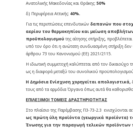
Ανατολικής Μακεδονίας και Θράκης:
50%
δ) Περιφέρεια Αττικής:
40%.
Για τις περιπτώσεις επενδυτικών
δαπανών που στοχε
αερίου του θερμοκηπίου και μείωση αποβλήτων
προϋπολογισμού
της αίτησης στήριξης, προβλέπετα
υπό τον όρο ότι η ανώτατη συνδυασμένη στήριξη δεν 
άρθρου 73 του Κανονισμού (ΕΕ) 2021/2115.
Η ιδιωτική συμμετοχή καλύπτεται από τον δικαιούχο της
ως η διαφορά μεταξύ του συνολικού προϋπολογισμού τ
Η Δημόσια Ενίσχυση χορηγείται απολογιστικά,
τους από τα αρμόδια Όργανα όπως αυτά θα καθορισθο
ΕΠΙΛΕΞΙΜΟΙ ΤΟΜΕΙΣ ΔΡΑΣΤΗΡΙΟΤΗΤΑΣ
Στο πλαίσιο της Παρέμβασης Π3-73-2.3 ενισχύονται αι
ως πρώτη ύλη προϊόντα (γεωργικά προϊόντα) το
Ένωσης για την παραγωγή τελικών προϊόντων π