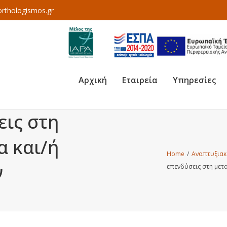
rthologismos.gr
Αρχική
Εταιρεία
Υπηρεσίες
εις στη
α και/ή
Home
/
Αναπτυξιακ
ν
επενδύσεις στη μετ