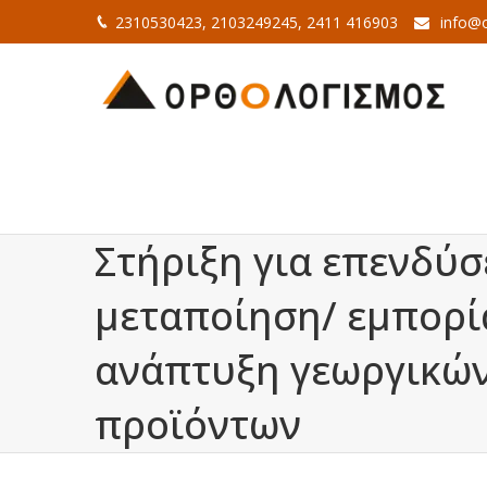
2310530423, 2103249245, 2411 416903
info@o
Στήριξη για επενδύσ
μεταποίηση/ εμπορί
ανάπτυξη γεωργικώ
προϊόντων