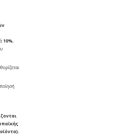
ών
τά
10%
,
ου
θορίζεται
οποίησή
ζονται
ρωπαϊκής
οϊόντα).