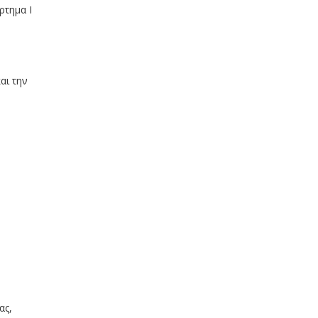
ρτημα Ι
αι την
ας,