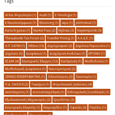
Tags
AI Και Φορολογία
(1)
Audit
(1)
E-Timologia
(1)
E-Ναυλοσύμφωνο
(1)
EInvoicing
(1)
Iapa
(1)
JobFestival
(7)
Karta Ergasias
(1)
Market Pass
(2)
MyData
(3)
Naytemporiki
(3)
Thessaloniki Tax Forum
(2)
Transfer Pricing
(1)
Α.Α.Δ.Ε.
(1)
Α.Π. 54789
(1)
Αθήνα
(10)
Δημογραφικό
(2)
Δημόσια Περιουσία
(1)
Δημόσιο
(5)
Διαφάνεια
(1)
Διαχείριση Κινδύνων
(1)
ΕΡΓΑΝΗ
(1)
ΕΣΔΙΜ
(4)
Εσωτερικός Έλεγχος
(12)
Κατάρτιση
(1)
Μισθοδοσία
(1)
Μισθολογική Διαφάνεια
(1)
Ναυτεμπορική
(2)
ΞΕΚΙΝΩ ΕΠΙΧΕΙΡΗΜΑΤΙΚΑ
(1)
Οδοντίατρος
(2)
Οικονομία
(1)
Π.Δ. 54/2018
(2)
Τεκμήρια
(1)
Φορολογικές Δηλώσεις
(4)
Ακατάσχετος
(1)
Αυτοαπασχόληση
(1)
Ενδοομιλικές Συναλλαγές
(1)
Εξωδικαστικός Μηχανισμός
(2)
Εργοδότης
(3)
Εσωτερικός Ελεγκτής
(1)
Νομοσχέδιο
(1)
Οφειλές
(3)
Παγίδες
(1)