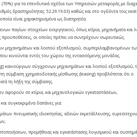
(70%) για τα επενδυτικά σχέδια των Υπηρεσιών μεταφοράς με διαχε
ιθμός δραστηριότητας: 52.29.19.03) καθώς και στο ογδόντα τοις εκα
 οποία είναι χαρακτηρισμένα ως διατηρητέα.
ενων παγίων στοιχείων ενεργητικού, όπως κτίρια, μηχανήματα και λ
ής προϋποθέσεις, οι οποίες πρέπει να συντρέχουν σωρευτικώς.
νων μηχανημάτων και λοιπού εξοπλισμού, συμπεριλαμβανομένων τω
που κινούνται εντός του χώρου της εντασσόμενης μονάδας.
ing) καινούργιων σύγχρονων μηχανημάτων και λοιπού εξοπλισμού, 
τη σύμβαση χρηματοδοτικής μίσθωσης (leasing) προβλέπεται ότι ο
ατά τη λήξη της σύμβασης.
εν αφορούν σε κτίρια, και μηχανολογικών εγκαταστάσεων,
 και συγκεκριμένα δαπάνες για:
μάτων πνευματικής ιδιοκτησίας, αδειών εκμετάλλευσης, ευρεσιτεχνι
ων,
ιστοποιήσεων, προμήθειας και εγκατάστασης λογισμικού και συστημ