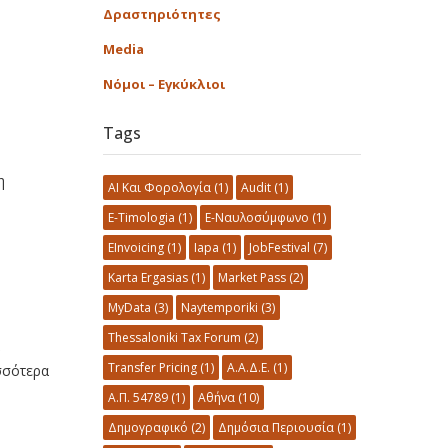
Δραστηριότητες
Media
Νόμοι – Εγκύκλιοι
Tags
η
AI Και Φορολογία
(1)
Audit
(1)
E-Timologia
(1)
E-Ναυλοσύμφωνο
(1)
EInvoicing
(1)
Iapa
(1)
JobFestival
(7)
Karta Ergasias
(1)
Market Pass
(2)
MyData
(3)
Naytemporiki
(3)
Thessaloniki Tax Forum
(2)
Transfer Pricing
(1)
Α.Α.Δ.Ε.
(1)
σσότερα
Α.Π. 54789
(1)
Αθήνα
(10)
Δημογραφικό
(2)
Δημόσια Περιουσία
(1)