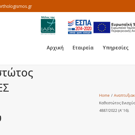
rthologismos.gr
Αρχική
Εταιρεία
Υπηρεσίες
στώτος
ΕΣ
Home
/
Αναπτυξιακ
Καθεστώτος Ενισχύ
4887/2022 (Α’ 16).
υ