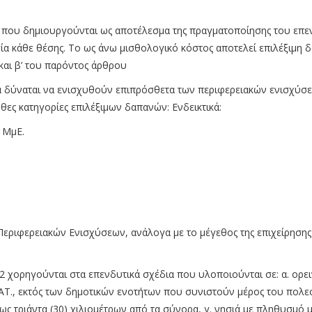
, που δημιουργούνται ως αποτέλεσμα της πραγματοποίησης του επε
γία κάθε θέσης. Το ως άνω μισθολογικό κόστος αποτελεί επιλέξιμη 
/και β’ του παρόντος άρθρου
 δύναται να ενισχυθούν επιπρόσθετα των περιφερειακών ενισχύσε
υθες κατηγορίες επιλέξιμων δαπανών: Ενδεικτικά:
 ΜμΕ.
Περιφερειακών Ενισχύσεων, ανάλογα με το μέγεθος της επιχείρησης 
χορηγούνται στα επενδυτικά σχέδια που υλοποιούνται σε: α. ορει
ΤΑΤ., εκτός των δημοτικών ενοτήτων που συνιστούν μέρος του πολ
ως τριάντα (30) χιλιομέτρων από τα σύνορα, γ. νησιά με πληθυσμό 