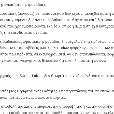
ης εγκατάστασης (μονάδας),
ατάστασης (μονάδας) σε προϊόντα που δεν έχουν παραχθεί ποτέ ή 
 οι ενισχυόμενες δαπάνες υπερβαίνουν τουλάχιστον κατά διακόσια 
τικού που χρησιμοποιούνται εκ νέου, όπως η αξία αυτή έχει καταγρα
ής του επενδυτικού σχεδίου,
 διαδικασίας υφιστάμενης μονάδας. Επί μεγάλων επιχειρήσεων, απαι
ρβαίνουν τις αποσβέσεις των 3 τελευταίων φορολογικών ετών των σ
ιότητα που πρόκειται να εκσυγχρονιστεί. Αν δεν αποτυπώνονται σαφ
χείων του ενεργητικού, θεωρείται ότι δεν πληρούται η ως άνω
ρχικής επένδυσης. Επίσης δεν θεωρείται αρχική επένδυση η απόκτη
τός μιας Περιφερειακής Ενότητας. Στις περιπτώσεις που το επενδυτ
νες πρέπει να είναι απόλυτα διακριτές.
υποβολή της αίτησης επιφέρει την απόρριψή της ή και την ανάκληση
ης της επένδυσης και εντός του προβλεπόμενου χρονικού ορίου ελ