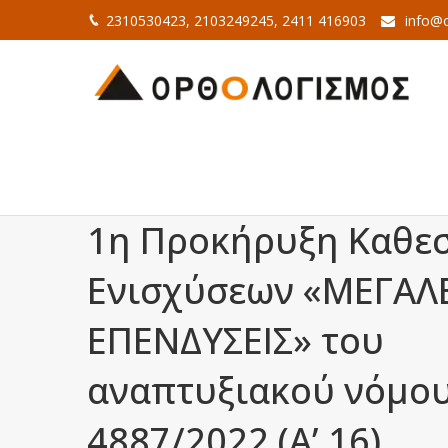
2310530423, 2103249245, 2411 416903
info@o
1η Προκήρυξη Καθε
Ενισχύσεων «ΜΕΓΑΛ
ΕΠΕΝΔΥΣΕΙΣ» του
αναπτυξιακού νόμο
4887/2022 (Α’ 16).