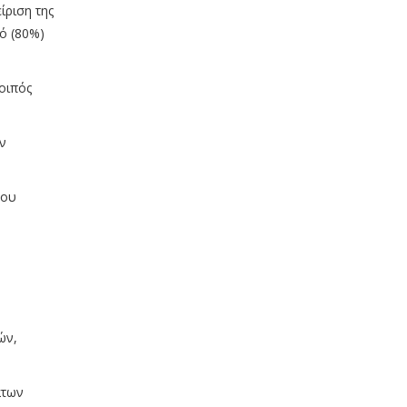
ίριση της
τό (80%)
οιπός
ν
του
ών,
άτων