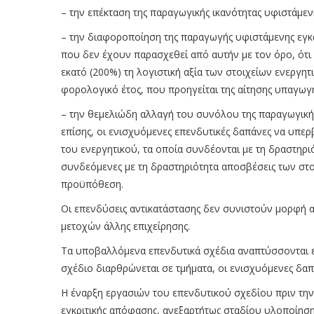
– την επέκταση της παραγωγικής ικανότητας υφιστάμεν
– την διαφοροποίηση της παραγωγής υφιστάμενης εγκ
που δεν έχουν παρασχεθεί από αυτήν με τον όρο, ότι
εκατό (200%) τη λογιστική αξία των στοιχείων ενεργη
φορολογικό έτος, που προηγείται της αίτησης υπαγωγ
– την θεμελιώδη αλλαγή του συνόλου της παραγωγικής
επίσης, οι ενισχυόμενες επενδυτικές δαπάνες να υπε
του ενεργητικού, τα οποία συνδέονται με τη δραστηρ
συνδεόμενες με τη δραστηριότητα αποσβέσεις των στοι
προϋπόθεση.
Οι επενδύσεις αντικατάστασης δεν συνιστούν μορφή α
μετοχών άλλης επιχείρησης.
Τα υποβαλλόμενα επενδυτικά σχέδια αναπτύσσονται εν
σχέδιο διαρθρώνεται σε τμήματα, οι ενισχυόμενες δαπά
Η έναρξη εργασιών του επενδυτικού σχεδίου πριν την 
εγκριτικής απόφασης, ανεξαρτήτως σταδίου υλοποίησ