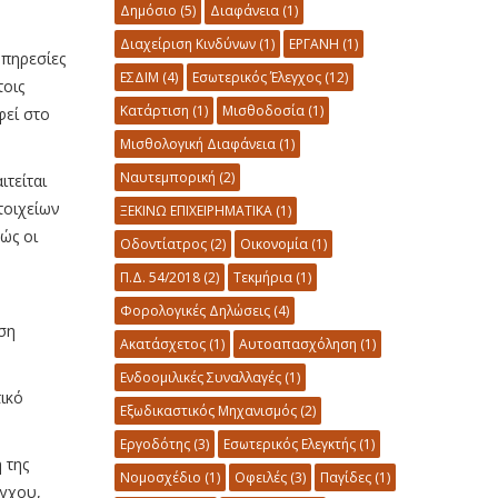
Δημόσιο
(5)
Διαφάνεια
(1)
Διαχείριση Κινδύνων
(1)
ΕΡΓΑΝΗ
(1)
υπηρεσίες
ΕΣΔΙΜ
(4)
Εσωτερικός Έλεγχος
(12)
τοις
Κατάρτιση
(1)
Μισθοδοσία
(1)
φεί στο
Μισθολογική Διαφάνεια
(1)
Ναυτεμπορική
(2)
τείται
τοιχείων
ΞΕΚΙΝΩ ΕΠΙΧΕΙΡΗΜΑΤΙΚΑ
(1)
ώς οι
Οδοντίατρος
(2)
Οικονομία
(1)
Π.Δ. 54/2018
(2)
Τεκμήρια
(1)
Φορολογικές Δηλώσεις
(4)
ση
Ακατάσχετος
(1)
Αυτοαπασχόληση
(1)
Ενδοομιλικές Συναλλαγές
(1)
ικό
Εξωδικαστικός Μηχανισμός
(2)
Εργοδότης
(3)
Εσωτερικός Ελεγκτής
(1)
 της
Νομοσχέδιο
(1)
Οφειλές
(3)
Παγίδες
(1)
έγχου,