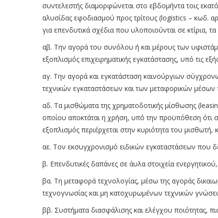
συντελεστής διαμορφώνεται στο εβδομήντα τοις εκατό 
αλυσίδας εφοδιασμού προς τρίτους (logistics – κωδ. αρ
για επενδυτικά σχέδια που υλοποιούνται σε κτίρια, τα
αβ. Την αγορά του συνόλου ή και μέρους των υφιστάμ
εξοπλισμός επιχειρηματικής εγκατάστασης, υπό τις εξ
αγ. Την αγορά και εγκατάσταση καινούργιων σύγχρο
τεχνικών εγκαταστάσεων και των μεταφορικών μέσων 
αδ. Τα μισθώματα της χρηματοδοτικής μίσθωσης (leas
οποίου αποκτάται η χρήση, υπό την προϋπόθεση ότι σ
εξοπλισμός περιέρχεται στην κυριότητα του μισθωτή, κ
αε. Τον εκσυγχρονισμό ειδικών εγκαταστάσεων που δ
β. Επενδυτικές δαπάνες σε άυλα στοιχεία ενεργητικού,
βα. Τη μεταφορά τεχνολογίας, μέσω της αγοράς δικαιω
τεχνογνωσίας και μη κατοχυρωμένων τεχνικών γνώσε
ββ. Συστήματα διασφάλισης και ελέγχου ποιότητας, π