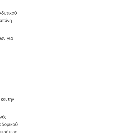
νδυτικού
δαπάνη
ων για
και την
νές
εοδομικού
μικρότερο