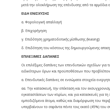
μετά την ολοκλήρωση της επένδυσης από τα αρμόδια ε
ΕΙΔΗ ΕΝΙΣΧΥΣΗΣ
α. Φορολογική απαλλαγή
β. Επιχορήγηση
γ. Επιδότηση χρηματοδοτικής μίσθωσης (leasing)
δ. Επιδότηση του κόστους της δημιουργούμενης απα
ΕΠΙΛΕΞΙΜΕΣ ΔΑΠΑΝΕΣ
Οι επιλέξιμες δαπάνες των επενδυτικών σχεδίων για τ
ειδικότερων όρων και προϋποθέσεων που προβλέποντα
α. Επενδυτικές δαπάνες σε ενσώματα στοιχεία ενεργητι
αα. Την κατασκευή, την επέκταση και τον εκσυγχρονισ
εγκαταστάσεων των κτιρίων, και για κατασκευές για τη
εμποδιζόμενα άτομα, καθώς και διαμόρφωση του περι
υπερβαίνουν το σαράντα πέντε τοις εκατό (45%) του