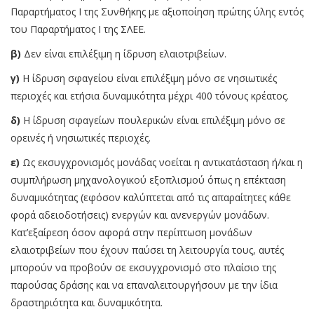
Παραρτήματος Ι της Συνθήκης με αξιοποίηση πρώτης ύλης εντός
του Παραρτήματος Ι της ΣΛΕΕ.
β)
Δεν είναι επιλέξιμη η ίδρυση ελαιοτριβείων.
γ)
Η ίδρυση σφαγείου είναι επιλέξιμη μόνο σε νησιωτικές
περιοχές και ετήσια δυναμικότητα μέχρι 400 τόνους κρέατος.
δ)
Η ίδρυση σφαγείων πουλερικών είναι επιλέξιμη μόνο σε
ορεινές ή νησιωτικές περιοχές.
ε)
Ως εκσυγχρονισμός μονάδας νοείται η αντικατάσταση ή/και η
συμπλήρωση μηχανολογικού εξοπλισμού όπως η επέκταση
δυναμικότητας (εφόσον καλύπτεται από τις απαραίτητες κάθε
φορά αδειοδοτήσεις) ενεργών και ανενεργών μονάδων.
Κατ’εξαίρεση όσον αφορά στην περίπτωση μονάδων
ελαιοτριβείων που έχουν παύσει τη λειτουργία τους, αυτές
μπορούν να προβούν σε εκσυγχρονισμό στο πλαίσιο της
παρούσας δράσης και να επαναλειτουργήσουν με την ίδια
δραστηριότητα και δυναμικότητα.