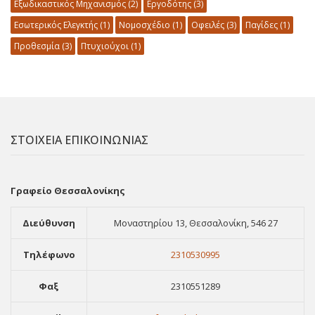
Εξωδικαστικός Μηχανισμός
(2)
Εργοδότης
(3)
Εσωτερικός Ελεγκτής
(1)
Νομοσχέδιο
(1)
Οφειλές
(3)
Παγίδες
(1)
Προθεσμία
(3)
Πτυχιούχοι
(1)
ΣΤΟΙΧΕΙΑ ΕΠΙΚΟΙΝΩΝΙΑΣ
Γραφείο Θεσσαλονίκης
Διεύθυνση
Μοναστηρίου 13, Θεσσαλονίκη, 546 27
Τηλέφωνο
2310530995
Φαξ
2310551289