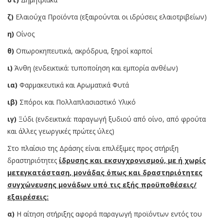
ζ)
Ελαιούχα Προϊόντα (εξαιρούνται οι ιδρύσεις ελαιοτριβείων)
η)
Οίνος
θ)
Οπωροκηπευτικά, ακρόδρυα, ξηροί καρποί
ι)
Άνθη (ενδεικτικά: τυποποίηση και εμπορία ανθέων)
ια)
Φαρμακευτικά και Αρωματικά Φυτά
ιβ)
Σπόροι και Πολλαπλασιαστικό Υλικό
ιγ)
Ξύδι (ενδεικτικά: παραγωγή ξυδιού από οίνο, από φρούτα
και άλλες γεωργικές πρώτες ύλες)
Στο πλαίσιο της Δράσης είναι επιλέξιμες προς στήριξη
δραστηριότητες
ίδρυσης και εκσυγχρονισμού, με ή χωρίς
μετεγκατάσταση, μονάδας όπως και δραστηριότητες
συγχώνευσης μονάδων υπό τις εξής προϋποθέσεις/
εξαιρέσεις:
α)
Η αίτηση στήριξης αφορά παραγωγή προϊόντων εντός του