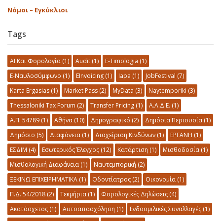
Νόμοι – Εγκύκλιοι
Tags
AI Και Φορολογία
(1)
Audit
(1)
E-Timologia
(1)
E-Ναυλοσύμφωνο
(1)
EInvoicing
(1)
Iapa
(1)
JobFestival
(7)
Karta Ergasias
(1)
Market Pass
(2)
MyData
(3)
Naytemporiki
(3)
Thessaloniki Tax Forum
(2)
Transfer Pricing
(1)
Α.Α.Δ.Ε.
(1)
Α.Π. 54789
(1)
Αθήνα
(10)
Δημογραφικό
(2)
Δημόσια Περιουσία
(1)
Δημόσιο
(5)
Διαφάνεια
(1)
Διαχείριση Κινδύνων
(1)
ΕΡΓΑΝΗ
(1)
ΕΣΔΙΜ
(4)
Εσωτερικός Έλεγχος
(12)
Κατάρτιση
(1)
Μισθοδοσία
(1)
Μισθολογική Διαφάνεια
(1)
Ναυτεμπορική
(2)
ΞΕΚΙΝΩ ΕΠΙΧΕΙΡΗΜΑΤΙΚΑ
(1)
Οδοντίατρος
(2)
Οικονομία
(1)
Π.Δ. 54/2018
(2)
Τεκμήρια
(1)
Φορολογικές Δηλώσεις
(4)
Ακατάσχετος
(1)
Αυτοαπασχόληση
(1)
Ενδοομιλικές Συναλλαγές
(1)