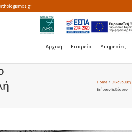
rthologismos.gr
Αρχική
Εταιρεία
Υπηρεσίες
ο
λή
Home
/
Οικονομική
Ετήσιων Εκθέσεων