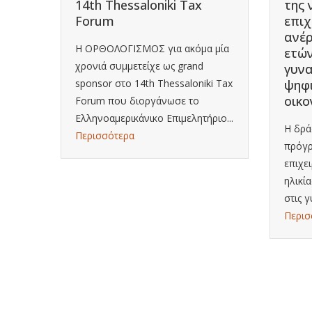
14th Thessaloniki Tax
της 
Forum
επιχ
ΠΑ
ανέρ
Η ΟΡΘΟΛΟΓΙΣΜΟΣ για ακόμα μία
ετών
χρονιά συμμετείχε ως grand
γυνα
sponsor στο 14th Thessaloniki Tax
ψηφ
ς
οικο
Forum που διοργάνωσε το
Ελληνοαμερικάνικο Επιμελητήριο...
Η δρ
Περισσότερα
πρόγρ
επιχε
ηλικί
στις γ
Περισ