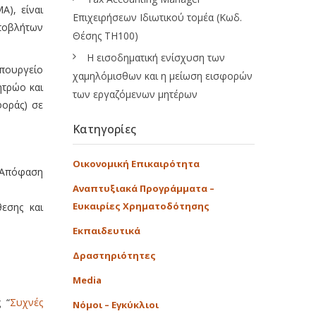
), είναι
Επιχειρήσεων Ιδιωτικού τομέα (Κωδ.
Αποβλήτων
Θέσης ΤΗ100)
Η εισοδηματική ενίσχυση των
πουργείο
χαμηλόμισθων και η μείωση εισφορών
ητρώο και
των εργαζόμενων μητέρων
φοράς) σε
Κατηγορίες
Οικονομική Επικαιρότητα
ν Απόφαση
Αναπτυξιακά Προγράμματα –
Ευκαιρίες Χρηματοδότησης
εσης και
Εκπαιδευτικά
Δραστηριότητες
Media
ς “
Συχνές
Νόμοι – Εγκύκλιοι