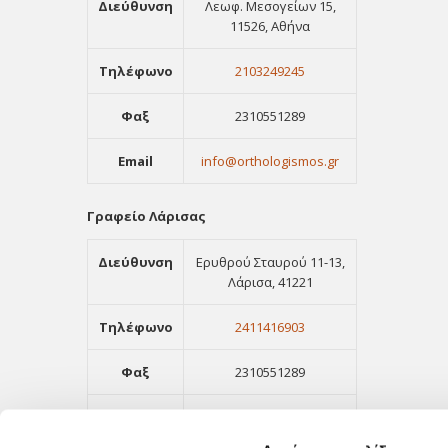
Διεύθυνση
Λεωφ. Μεσογείων 15,
11526, Αθήνα
Τηλέφωνο
2103249245
Φαξ
2310551289
Email
info@orthologismos.gr
Γραφείο Λάρισας
Διεύθυνση
Ερυθρού Σταυρού 11-13,
Λάρισα, 41221
Τηλέφωνο
2411416903
Φαξ
2310551289
Email
info@orthologismos.gr