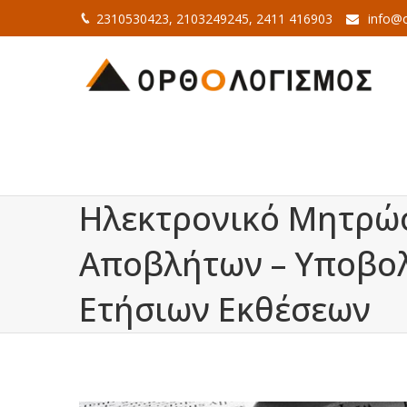
2310530423, 2103249245, 2411 416903
info@o
Ηλεκτρονικό Μητρώ
Αποβλήτων – Υποβο
Ετήσιων Εκθέσεων