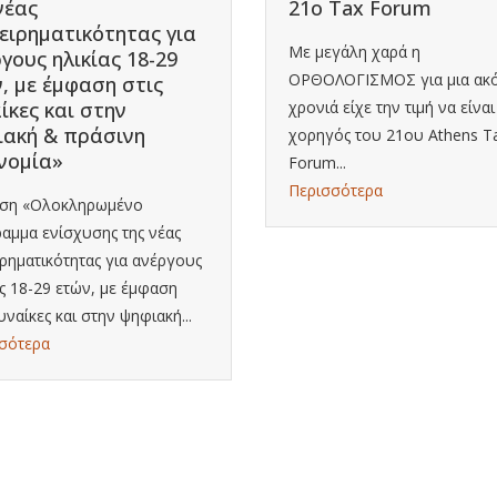
νέας
21ο Tax Forum
ειρηματικότητας για
Με μεγάλη χαρά η
γους ηλικίας 18-29
ΟΡΘΟΛΟΓΙΣΜΟΣ για μια ακ
, με έμφαση στις
ίκες και στην
χρονιά είχε την τιμή να είναι
ιακή & πράσινη
χορηγός του 21ου Athens T
νομία»
Forum...
Περισσότερα
άση «Ολοκληρωμένο
αμμα ενίσχυσης της νέας
ιρηματικότητας για ανέργους
ας 18-29 ετών, με έμφαση
υναίκες και στην ψηφιακή...
σότερα