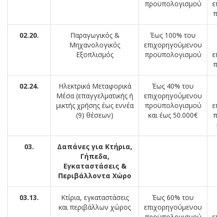
προϋπολογισμού
ε
π
02.20.
Παραγωγικός &
Έως 100% του
Μηχανολογικός
επιχορηγούμενου
Εξοπλισμός
προϋπολογισμού
ε
π
02.24.
Ηλεκτρικά Μεταφορικά
Έως 40% του
Μέσα (επαγγελματικής ή
επιχορηγούμενου
μικτής χρήσης έως εννέα
προϋπολογισμού
ε
(9) θέσεων)
και έως 50.000€
π
03.
Δαπάνες για Κτήρια,
Γήπεδα,
Εγκαταστάσεις &
Περιβάλλοντα Χώρο
03.13.
Κτίρια, εγκαταστάσεις
Έως 60% του
και περιβάλλων χώρος
επιχορηγούμενου
προϋπολογισμού
ε