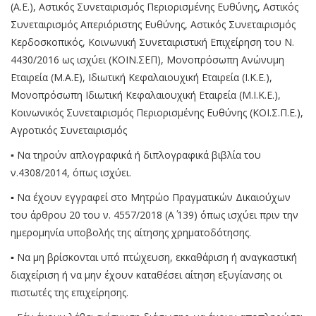
(Α.Ε.), Αστικός Συνεταιρισμός Περιορισμένης Ευθύνης, Αστικός
Συνεταιρισμός Απεριόριστης Ευθύνης, Αστικός Συνεταιρισμός
Κερδοσκοπικός, Κοινωνική Συνεταιριστική Επιχείρηση του Ν.
4430/2016 ως ισχύει (ΚΟΙΝ.ΣΕΠ), Μονοπρόσωπη Ανώνυμη
Εταιρεία (Μ.Α.Ε), Ιδιωτική Κεφαλαιουχική Εταιρεία (Ι.Κ.Ε.),
Μονοπρόσωπη Ιδιωτική Κεφαλαιουχική Εταιρεία (Μ.Ι.Κ.Ε.),
Κοινωνικός Συνεταιρισμός Περιορισμένης Ευθύνης (ΚΟΙ.Σ.Π.Ε.),
Αγροτικός Συνεταιρισμός
▪ Να τηρούν απλογραφικά ή διπλογραφικά βιβλία του
ν.4308/2014, όπως ισχύει.
▪ Να έχουν εγγραφεί στο Μητρώο Πραγματικών Δικαιούχων
του άρθρου 20 του ν. 4557/2018 (Α΄ 139) όπως ισχύει πριν την
ημερομηνία υποβολής της αίτησης χρηματοδότησης.
▪ Να μη βρίσκονται υπό πτώχευση, εκκαθάριση ή αναγκαστική
διαχείριση ή να μην έχουν καταθέσει αίτηση εξυγίανσης οι
πιστωτές της επιχείρησης.