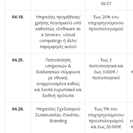
06.07
04.18.
Υπηρεσίες προμήθειας/
Έως 20% του
χρήσης Λογισμικού υπό
επιχορηγούμενου
καθεστώς «Software as
προϋπολογισμού
a Service», «cloud
computing» ή άλλο
παρεμφερές αυτού
04.25.
Πιστοποίηση
Έως 3
υπηρεσιών &
πιστοποιητικά και
διαδικασιών σύμφωνα
έως 3.000€ /
π
με εθνικά,
πιστοποιητικό
εναρμονισμένα καθώς
και λοιπά ευρωπαϊκά και
διεθνή πρότυπα
04.26.
Υπηρεσίες Σχεδιασμού
Έως 5% του
Συσκευασίας–Ετικέτας–
επιχορηγούμενου
Branding
προϋπολογισμού
ε
και έως 20.000€
π