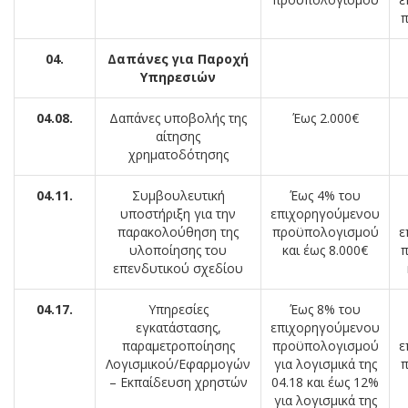
π
04.
Δαπάνες για Παροχή
Υπηρεσιών
04.08.
Δαπάνες υποβολής της
Έως 2.000€
αίτησης
χρηματοδότησης
04.11.
Συμβουλευτική
Έως 4% του
υποστήριξη για την
επιχορηγούμενου
παρακολούθηση της
προϋπολογισμού
ε
υλοποίησης του
και έως 8.000€
π
επενδυτικού σχεδίου
04.17.
Υπηρεσίες
Έως 8% του
εγκατάστασης,
επιχορηγούμενου
παραμετροποίησης
προϋπολογισμού
ε
Λογισμικού/Εφαρμογών
για λογισμικά της
π
– Εκπαίδευση χρηστών
04.18 και έως 12%
για λογισμικά της