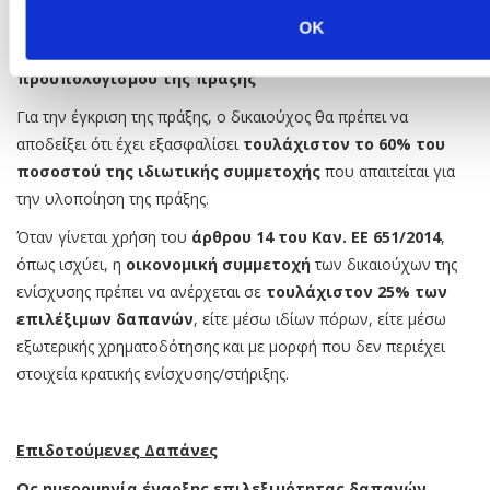
προσδιορίζεται η
δημόσια χρηματοδότηση της πράξης,
OK
ορίζεται στο 50% του επιχορηγούμενου
προϋπολογισμού της πράξης
Για την έγκριση της πράξης, ο δικαιούχος θα πρέπει να
αποδείξει ότι έχει εξασφαλίσει
τουλάχιστον το 60% του
ποσοστού της ιδιωτικής συμμετοχής
που απαιτείται για
την υλοποίηση της πράξης.
Όταν γίνεται χρήση του
άρθρου 14 του Καν. ΕΕ 651/2014
,
όπως ισχύει, η
οικονομική συμμετοχή
των δικαιούχων της
ενίσχυσης πρέπει να ανέρχεται σε
τουλάχιστον 25% των
επιλέξιμων δαπανών
, είτε μέσω ιδίων πόρων, είτε μέσω
εξωτερικής χρηματοδότησης και με μορφή που δεν περιέχει
στοιχεία κρατικής ενίσχυσης/στήριξης.
Επιδοτούμενες Δαπάνες
Ως ημερομηνία έναρξης επιλεξιμότητας δαπανών