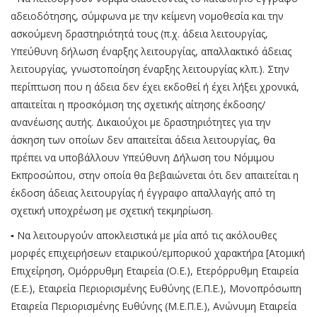
αδειοδότησης, σύμφωνα με την κείμενη νομοθεσία και την
ασκούμενη δραστηριότητά τους (π.χ. άδεια λειτουργίας,
Υπεύθυνη δήλωση έναρξης λειτουργίας, απαλλακτικό άδειας
λειτουργίας, γνωστοποίηση έναρξης λειτουργίας κλπ.). Στην
περίπτωση που η άδεια δεν έχει εκδοθεί ή έχει λήξει χρονικά,
απαιτείται η προσκόμιση της σχετικής αίτησης έκδοσης/
ανανέωσης αυτής. Δικαιούχοι με δραστηριότητες για την
άσκηση των οποίων δεν απαιτείται άδεια λειτουργίας, θα
πρέπει να υποβάλλουν Υπεύθυνη Δήλωση του Νόμιμου
Εκπροσώπου, στην οποία θα βεβαιώνεται ότι δεν απαιτείται η
έκδοση άδειας λειτουργίας ή έγγραφο απαλλαγής από τη
σχετική υποχρέωση με σχετική τεκμηρίωση.
▪ Να λειτουργούν αποκλειστικά με μία από τις ακόλουθες
μορφές επιχειρήσεων εταιρικού/εμπορικού χαρακτήρα [Ατομική
Επιχείρηση, Ομόρρυθμη Εταιρεία (Ο.Ε.), Ετερόρρυθμη Εταιρεία
(Ε.Ε.), Εταιρεία Περιορισμένης Ευθύνης (Ε.Π.Ε.), Μονοπρόσωπη
Εταιρεία Περιορισμένης Ευθύνης (Μ.Ε.Π.Ε.), Ανώνυμη Εταιρεία