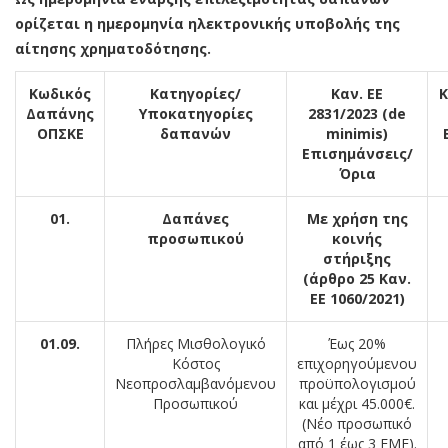
ορίζεται η ημερομηνία ηλεκτρονικής υποβολής της
αίτησης χρηματοδότησης.
Κωδικός
Κατηγορίες/
Καν. ΕΕ
Κ
Δαπάνης
Υποκατηγορίες
2831/2023 (de
ΟΠΣΚΕ
δαπανών
minimis)
Επισημάνσεις/
Όρια
01.
Δαπάνες
Με χρήση της
προσωπικού
κοινής
στήριξης
(άρθρο 25 Καν.
ΕΕ 1060/2021)
01.09.
Πλήρες Μισθολογικό
Έως 20%
Κόστος
επιχορηγούμενου
Νεοπροσλαμβανόμενου
προϋπολογισμού
Προσωπικού
και μέχρι 45.000€.
(Νέο προσωπικό
από 1 έως 3 ΕΜΕ).