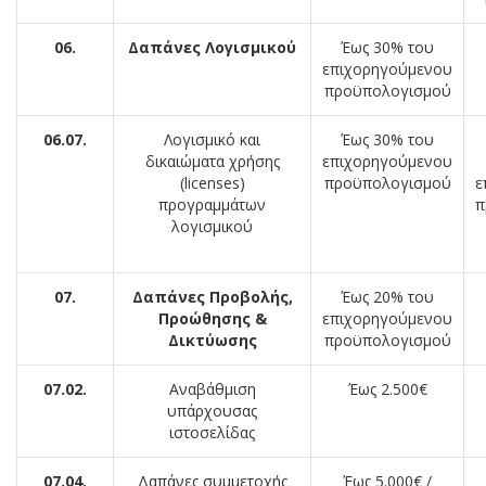
06.
Δαπάνες Λογισμικού
Έως 30% του
επιχορηγούμενου
προϋπολογισμού
06.07.
Λογισμικό και
Έως 30% του
δικαιώματα χρήσης
επιχορηγούμενου
(licenses)
προϋπολογισμού
ε
προγραμμάτων
π
λογισμικού
07.
Δαπάνες Προβολής,
Έως 20% του
Προώθησης &
επιχορηγούμενου
Δικτύωσης
προϋπολογισμού
07.02.
Αναβάθμιση
Έως 2.500€
υπάρχουσας
ιστοσελίδας
07.04.
Δαπάνες συμμετοχής
Έως 5.000€ /