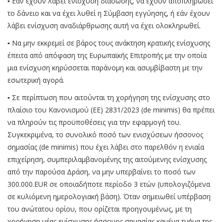
▪ Εάν έχουν λάβει ενίσχυση διάσωσης, να έχουν αποπληρώσει
το δάνειο και να έχει λυθεί η Σύμβαση εγγύησης, ή εάν έχουν
λάβει ενίσχυση αναδιάρθρωσης αυτή να έχει ολοκληρωθεί.
▪ Να μην εκκρεμεί σε βάρος τους ανάκτηση κρατικής ενίσχυσης
έπειτα από απόφαση της Ευρωπαϊκής Επιτροπής με την οποία
μια ενίσχυση κηρύσσεται παράνομη και ασυμβίβαστη με την
εσωτερική αγορά.
▪ Σε περίπτωση που αιτούνται τη χορήγηση της ενίσχυσης στο
πλαίσιο του Κανονισμού (ΕΕ) 2831/2023 (de minimis) θα πρέπει
να πληρούν τις προϋποθέσεις για την εφαρμογή του.
Συγκεκριμένα, το συνολικό ποσό των ενισχύσεων ήσσονος
σημασίας (de minimis) που έχει λάβει στο παρελθόν η ενιαία
επιχείρηση, συμπεριλαμβανομένης της αιτούμενης ενίσχυσης
από την παρούσα Δράση, να μην υπερβαίνει το ποσό των
300.000.EUR σε οποιαδήποτε περίοδο 3 ετών (υπολογιζόμενα
σε κυλιόμενη ημερολογιακή βάση). Όταν σημειωθεί υπέρβαση
του ανώτατου ορίου, που ορίζεται προηγουμένως, με τη
χορήγηση νέας ενίσχυσης ήσσονος σημασίας κανένα τμήμα της