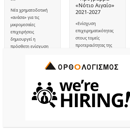
«Νότιο Αιγαίο»
Νέα χρηματοδοτική
2021-2027
«ανάσα» για τις
«Ενίσχυση
μικρομεσαίες
επιχειρηματικότητας
επιχειρήσεις
στους τομείς
δημιουργεί η
προτεραιότητας της
πρόσθετη ενίσχυση
Περιφέρειας Νοτίου
του Ταμείου
Αιγαίου» - Πρόγραμμα
Επιχειρηματικότητας ΙΙΙ
«Νότιο Αιγαίο» 2021-
– ΤΕΠΙΧ ΙΙΙ. Με τη νέα...
2027 Η πρόσκληση
Περισσότερα
«Ενίσχυση
επιχειρηματικότητας
στους τομείς
προτεραιότητας...
Περισσότερα