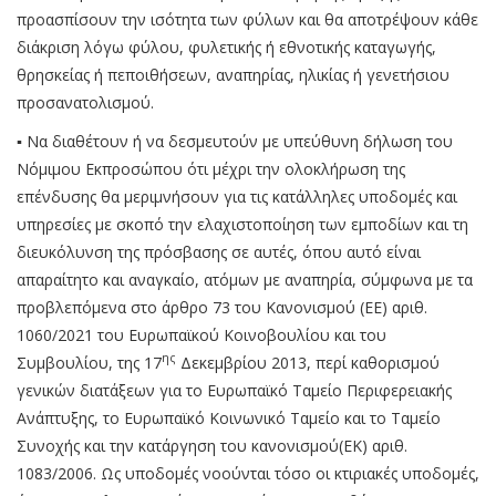
προασπίσουν την ισότητα των φύλων και θα αποτρέψουν κάθε
διάκριση λόγω φύλου, φυλετικής ή εθνοτικής καταγωγής,
θρησκείας ή πεποιθήσεων, αναπηρίας, ηλικίας ή γενετήσιου
προσανατολισμού.
▪ Να διαθέτουν ή να δεσμευτούν με υπεύθυνη δήλωση του
Νόμιμου Εκπροσώπου ότι μέχρι την ολοκλήρωση της
επένδυσης θα μεριμνήσουν για τις κατάλληλες υποδομές και
υπηρεσίες με σκοπό την ελαχιστοποίηση των εμποδίων και τη
διευκόλυνση της πρόσβασης σε αυτές, όπου αυτό είναι
απαραίτητο και αναγκαίο, ατόμων με αναπηρία, σύμφωνα με τα
προβλεπόμενα στο άρθρο 73 του Κανονισμού (ΕΕ) αριθ.
1060/2021 του Ευρωπαϊκού Κοινοβουλίου και του
ης
Συμβουλίου, της 17
Δεκεμβρίου 2013, περί καθορισμού
γενικών διατάξεων για το Ευρωπαϊκό Ταμείο Περιφερειακής
Ανάπτυξης, το Ευρωπαϊκό Κοινωνικό Ταμείο και το Ταμείο
Συνοχής και την κατάργηση του κανονισμού(ΕΚ) αριθ.
1083/2006. Ως υποδομές νοούνται τόσο οι κτιριακές υποδομές,