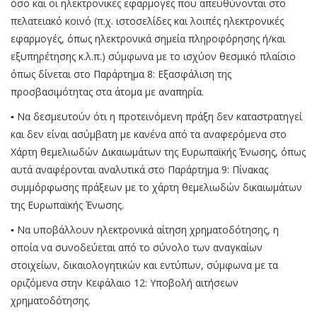
όσο και οι ηλεκτρονικές εφαρμογές που απευθύνονται στο
πελατειακό κοινό (π.χ. ιστοσελίδες και λοιπές ηλεκτρονικές
εφαρμογές, όπως ηλεκτρονικά σημεία πληροφόρησης ή/και
εξυπηρέτησης κ.λ.π.) σύμφωνα με το ισχύον θεσμικό πλαίσιο
όπως δίνεται στο Παράρτημα 8: Εξασφάλιση της
προσβασιμότητας στα άτομα με αναπηρία.
▪ Να δεσμευτούν ότι η προτεινόμενη πράξη δεν καταστρατηγεί
και δεν είναι ασύμβατη με κανένα από τα αναφερόμενα στο
Χάρτη θεμελιωδών Δικαιωμάτων της Ευρωπαϊκής Ένωσης, όπως
αυτά αναφέρονται αναλυτικά στο Παράρτημα 9: Πίνακας
συμμόρφωσης πράξεων με το χάρτη θεμελιωδών δικαιωμάτων
της Ευρωπαϊκής Ένωσης.
▪ Να υποβάλλουν ηλεκτρονικά αίτηση χρηματοδότησης, η
οποία να συνοδεύεται από το σύνολο των αναγκαίων
στοιχείων, δικαιολογητικών και εντύπων, σύμφωνα με τα
οριζόμενα στην Κεφάλαιο 12: Υποβολή αιτήσεων
χρηματοδότησης.