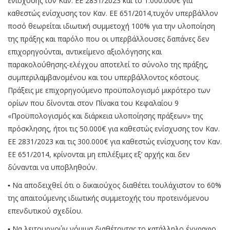
ενίσχυσης τον Καν. ΕΕ 2831/2023 και το 1.000.000€ για
καθεστώς ενίσχυσης τον Καν. ΕΕ 651/2014,τυχόν υπερβάλλον
ποσό θεωρείται ιδιωτική συμμετοχή 100% για την υλοποίηση
της πράξης και παρόλο που οι υπερβάλλουσες δαπάνες δεν
επιχορηγούνται, αντικείμενο αξιολόγησης και
παρακολούθησης-ελέγχου αποτελεί το σύνολο της πράξης,
συμπεριλαμβανομένου και του υπερβάλλοντος κόστους.
Πράξεις με επιχορηγούμενο προϋπολογισμό μικρότερο των
ορίων που δίνονται στον Πίνακα του Κεφαλαίου 9
«Προϋπολογισμός και διάρκεια υλοποίησης πράξεων» της
πρόσκλησης, ήτοι τις 50.000€ για καθεστώς ενίσχυσης τον Καν.
ΕΕ 2831/2023 και τις 300.000€ για καθεστώς ενίσχυσης τον Καν.
ΕΕ 651/2014, κρίνονται μη επιλέξιμες εξ’ αρχής και δεν
δύνανται να υποβληθούν.
▪ Να αποδειχθεί ότι ο δικαιούχος διαθέτει τουλάχιστον το 60%
της απαιτούμενης ιδιωτικής συμμετοχής του προτεινόμενου
επενδυτικού σχεδίου.
▪ Να λειτουργούν νόμιμα διαθέτοντας το κατάλληλο έγγραφο