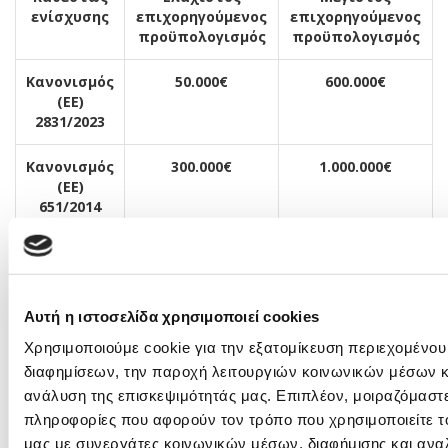
ενίσχυσης
επιχορηγούμενος
επιχορηγούμενος
προϋπολογισμός
προϋπολογισμός
Κανονισμός
50.000€
600.000€
(ΕΕ)
2831/2023
Κανονισμός
300.000€
1.000.000€
(ΕΕ)
651/2014
Διάρκεια Υλοποίησης
Αυτή η ιστοσελίδα χρησιμοποιεί cookies
Η διάρκεια υλοποίησης των πράξεων είναι κατά μέγιστο
είκοσι
Χρησιμοποιούμε cookie για την εξατομίκευση περιεχομένου
τέσσερις (24) μήνες από την ημερομηνία έγκρισης των
διαφημίσεων, την παροχή λειτουργιών κοινωνικών μέσων κ
αποτελεσμάτων αξιολόγησης
ανάλυση της επισκεψιμότητάς μας. Επιπλέον, μοιραζόμαστ
ΚΑΘΕΣΤΩΣ ΕΝΙΣΧΥΣΗΣ –ΧΡΗΜΑΤΟΔΟΤΙΚΟ ΣΧΗΜΑ
πληροφορίες που αφορούν τον τρόπο που χρησιμοποιείτε τ
μας με συνεργάτες κοινωνικών μέσων, διαφήμισης και ανα