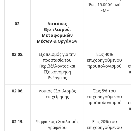
Έως 15.000€ ανά
ΕΜΕ
02.
Δαπάνες
Εξοπλισμού,
Μεταφορικών
Μέσων & Οργάνων
02.05.
Εξοπλισμός για την
Έως 40%
προστασία του
επιχορηγούμενου
Περιβάλλοντος και
προϋπολογισμού
ε
Εξοικονόμηση
π
Ενέργειας
02.06.
Λοιπός Εξοπλισμός
Έως 5% του
επιχείρησης
επιχορηγούμενου
προϋπολογισμού
ε
π
02.19.
Ψηφιακός εξοπλισμός
Έως 20% του
γραφείου
επιχορηγούμενου