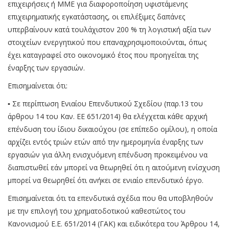
επιχειρήσεις ή ΜΜΕ για διαφοροποίηση υφιστάμενης
επιχειρηματικής εγκατάστασης, οι επιλέξιμες δαπάνες
υπερβαίνουν κατά τουλάχιστον 200 % τη λογιστική αξία των
στοιχείων ενεργητικού που επαναχρησιμοποιούνται, όπως
έχει καταγραφεί στο οικονομικό έτος που προηγείται της
έναρξης των εργασιών.
Επισημαίνεται ότι:
▪ Σε περίπτωση Ενιαίου Επενδυτικού Σχεδίου (παρ.13 του
άρθρου 14 του Καν. ΕΕ 651/2014) θα ελέγχεται κάθε αρχική
επένδυση του ίδιου δικαιούχου (σε επίπεδο ομίλου), η οποία
αρχίζει εντός τριών ετών από την ημερομηνία έναρξης των
εργασιών για άλλη ενισχυόμενη επένδυση προκειμένου να
διαπιστωθεί εάν μπορεί να θεωρηθεί ότι η αιτούμενη ενίσχυση
μπορεί να θεωρηθεί ότι ανήκει σε ενιαίο επενδυτικό έργο.
Επισημαίνεται ότι τα επενδυτικά σχέδια που θα υποβληθούν
με την επιλογή του χρηματοδοτικού καθεστώτος του
Κανονισμού Ε.Ε. 651/2014 (ΓΑΚ) και ειδικότερα του Άρθρου 14,