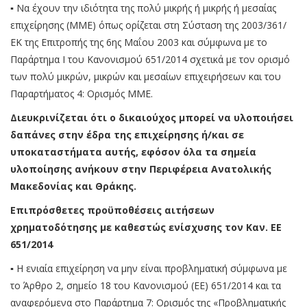
▪ Να έχουν την ιδιότητα της πολύ μικρής ή μικρής ή μεσαίας
επιχείρησης (ΜΜΕ) όπως ορίζεται στη Σύσταση της 2003/361/
ΕΚ της Επιτροπής της 6ης Μαΐου 2003 και σύμφωνα με το
Παράρτημα Ι του Κανονισμού 651/2014 σχετικά με τον ορισμό
των πολύ μικρών, μικρών και μεσαίων επιχειρήσεων και του
Παραρτήματος 4: Ορισμός ΜΜΕ.
Διευκρινίζεται ότι ο δικαιούχος μπορεί να υλοποιήσει
δαπάνες στην έδρα της επιχείρησης ή/και σε
υποκαταστήματα αυτής, εφόσον όλα τα σημεία
υλοποίησης ανήκουν στην Περιφέρεια Ανατολικής
Μακεδονίας και Θράκης.
Επιπρόσθετες προϋποθέσεις αιτήσεων
χρηματοδότησης με καθεστώς ενίσχυσης τον Καν. ΕΕ
651/2014
▪ Η ενιαία επιχείρηση να μην είναι προβληματική σύμφωνα με
το Άρθρο 2, σημείο 18 του Κανονισμού (ΕΕ) 651/2014 και τα
αναφερόμενα στο Παράρτημα 7: Ορισμός της «Προβληματικής