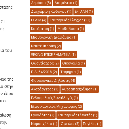
Δημόσιο
(5)
Διαφάνεια
(1)
στασης
Διαχείριση Κινδύνων
(1)
ΕΡΓΑΝΗ
(1)
ΕΣΔΙΜ
(4)
Εσωτερικός Έλεγχος
(12)
 II:
της
Κατάρτιση
(1)
Μισθοδοσία
(1)
Μισθολογική Διαφάνεια
(1)
Ναυτεμπορική
(2)
ια του
ΞΕΚΙΝΩ ΕΠΙΧΕΙΡΗΜΑΤΙΚΑ
(1)
Οδοντίατρος
(2)
Οικονομία
(1)
Π.Δ. 54/2018
(2)
Τεκμήρια
(1)
εια της
Φορολογικές Δηλώσεις
(4)
ια στην
Ακατάσχετος
(1)
Αυτοαπασχόληση
(1)
ην έδρα
Ενδοομιλικές Συναλλαγές
(1)
ι οι
Εξωδικαστικός Μηχανισμός
(2)
βαίωση
Εργοδότης
(3)
Εσωτερικός Ελεγκτής
(1)
στην
Νομοσχέδιο
(1)
Οφειλές
(3)
Παγίδες
(1)