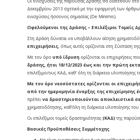
Οι ενισχύσεις της παρούσας Δράσης θα διατεθούν στο 
Δεκεμβρίου 2013 σχετικά με την εφαρμογή των άρθρων 
ενισχύσεις ήσσονος σημασίας (De Minimis).
Ωφελούμενοι της Δράσης –
Επιλέξιμοι Τομείς 
Στη Δράση δύναται να υποβάλλουν αίτηση χρηματοδ
επιχειρήσεις
, όπως αυτές ορίζονται στη Σύσταση τη
Με τον όρο
υπό ίδρυση
ορίζονται οι επιχειρήσεις π
δράσης, ήτοι 18/12/2023 έως και την πρώτη εκ
επιλέξιμο/ους ΚΑΔ, καθ’ όλη τη διάρκεια υλοποίησης 
Με τον όρο νεοσύστατες ορίζονται οι επιχειρήσ
από την ημερομηνία έναρξης της επιχείρησης έ
πρέπει
να δραστηριοποιούνται αποκλειστικά σε
χρηματοδότησης, καθ’όλη τη διάρκεια υλοποίησης του
Οι επιλέξιμοι τομείς δραστηριότητας
(ΚΑΔ)
της παρούσ
Βασικές Προϋποθέσεις Συμμέτοχης
Να είναι εγκατεστημένες ή να προτίθενται να εγ