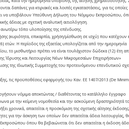
δειας, κατά την ημερομηνία υποβολής της αίτησης χρηματοδότησης. 
αι δαπάνες για κτιριακές και λοιπές εγκαταστάσεις, για τις οποίες
ρέπει να υποβάλουν Υπεύθυνη Δήλωση του Νόμιμου Εκπροσώπου, ό
ικής άδειας με σχετική αναλυτική αιτιολόγηση.
 ανωτέρω τόπο υλοποίησης της επένδυσης.
ης (κυριότητα, επικαρπία, χρήση/μίσθωση σε ισχύ) που κατέχουν 
(6) ετών. Η περίοδος της εξαετίας υπολογίζεται από την ημερομηνία
ρίου, το μισθωτήριο πρέπει να είναι τουλάχιστον δώδεκα (12) έτη απ
της Ίδρυσης και Λειτουργίας Νέων Μικρομεσαίων Επιχειρήσεων»
ισης της Ιδιωτικής Συμμετοχής του προτεινόμενου επενδυτικού σχ
ης, τις προϋποθέσεις εφαρμογής του Καν. ΕΕ 1407/2013 (De Minim
υργήσουν νόμιμα αποκτώντας / διαθέτοντας το κατάλληλο έγγραφο
να με την κείμενη νομοθεσία και την ασκούμενη δραστηριότητά το
ήξει χρονικά, απαιτείται η προσκόμιση της σχετικής αίτησης έκδοσης
ητες για την άσκηση των οποίων δεν απαιτείται άδεια λειτουργίας, θ
προσώπου όπου θα βεβαιώνεται ότι δεν απαιτείται η έκδοση άδε