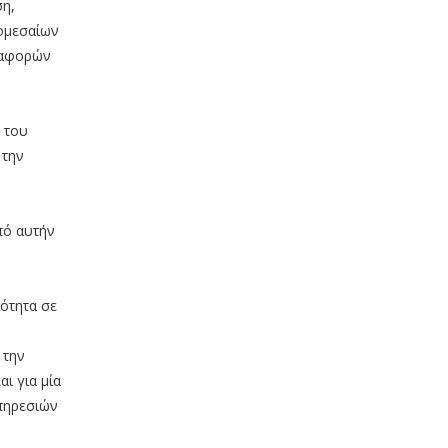
ση,
ρομεσαίων
εταφορών
 του
 την
πό αυτήν
ιότητα σε
 την
ι για μία
Υπηρεσιών