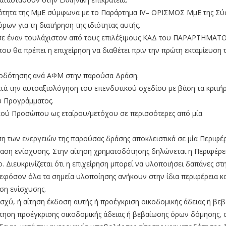
διότητα της ΜμΕ σύμφωνα με το Παράρτημα IV– ΟΡΙΣΜΟΣ ΜμΕ της Σύ
ων για τη διατήρηση της ιδιότητας αυτής.
σε έναν τουλάχιστον από τους επιλέξιμους ΚΑΔ του ΠΑΡΑΡΤΗΜΑΤΟΣ
θα πρέπει η επιχείρηση να διαθέτει πριν την πρώτη εκταμίευση 
τοδότησης ανά ΑΦΜ στην παρούσα Δράση.
τά την αυτοαξιολόγηση του επενδυτικού σχεδίου με βάση τα κριτήρ
υ Προγράμματος.
κού Προσώπου ως εταίρου/μετόχου σε περισσότερες από μία
 των ενεργειών της παρούσας δράσης αποκλειστικά σε μία Περιφέρ
νταση ενίσχυσης. Στην αίτηση χρηματοδότησης δηλώνεται η Περιφέρε
 Διευκρινίζεται ότι η επιχείρηση μπορεί να υλοποιήσει δαπάνες στ
 εφόσον όλα τα σημεία υλοποίησης ανήκουν στην ίδια περιφέρεια κα
αση ενίσχυσης.
ισχύ, ή αίτηση έκδοση αυτής ή προέγκριση οικοδομικής άδειας ή βε
ίτηση προέγκρισης οικοδομικής άδειας ή βεβαίωσης όρων δόμησης, 