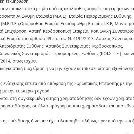
κή τεκμηρίωση.
ουν αποκλειστικά με μία από τις ακόλουθες μορφές επιχειρήσεων ετ
όσωπη Ανώνυμη Εταιρεία (Μ.Α.Ε), Εταιρία Περιορισμένης Ευθύνης,
Μ.Ε.Π.Ε.),Ομόρρυθμη Εταιρία. Ετερόρρυθμη Εταιρία, Ι.Κ.Ε, Μονοπ
μική Επιχείρηση, Αστική Κερδοσκοπική Εταιρεία, Κοινωνική Συνεταιρισ
ική Εταιρία του άρθρου 49 επ. του Ν. 4194/2013, Αστικός Συνεταιρι
Απεριόριστης Ευθύνης, Αστικός Συνεταιρισμός Κερδοσκοπικός,
οινωνικός Συνεταιρισμός Περιορισμένης Ευθύνης (ΚΟΙ.Σ.Π.Ε.)] και 
2014, όπως ισχύει.
ναγκαστική διαχείριση ή να μην έχουν καταθέσει αίτηση εξυγίανσης
ής ενίσχυσης έπειτα από απόφαση της Ευρωπαϊκής Επιτροπής με την 
 με την εσωτερική αγορά.
νται στη συγκεκριμένη αίτηση χρηματοδότησης δεν έχουν χρηματο
χρηματοδότησης σε άλλο πρόγραμμα που χρηματοδοτείται από εθνι
 της επένδυσης ή να μην έχει υλοποιηθεί πλήρως πριν από την υπο