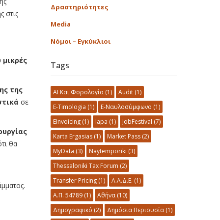
ης
Δραστηριότητες
ς στις
Media
Νόμοι – Εγκύκλιοι
 μικρές
Tags
ης της
AI Και Φορολογία
(1)
Audit
(1)
στικά
σε
E-Timologia
(1)
E-Ναυλοσύμφωνο
(1)
EInvoicing
(1)
Iapa
(1)
JobFestival
(7)
ουργίας
Karta Ergasias
(1)
Market Pass
(2)
ότι θα
MyData
(3)
Naytemporiki
(3)
Thessaloniki Tax Forum
(2)
Transfer Pricing
(1)
Α.Α.Δ.Ε.
(1)
μματος.
Α.Π. 54789
(1)
Αθήνα
(10)
Δημογραφικό
(2)
Δημόσια Περιουσία
(1)