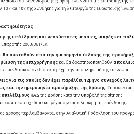
πλαίσιο του Κανονισμού (ΕΕ) αριθμ.1407/2013 της Επιτροπής της 18
107 και 108 της Συνθήκης για τη λειτουργία της Ευρωπαϊκής Ένωση
Δραστηριότητας
ότησης
υπό ίδρυση και νεοσύστατες μεσαίες, μικρές και πολύ
ς Επιτροπής 2003/361/ΕΚ.
ου
θα συσταθούν από την ημερομηνία έκδοσης της προκήρυξ
ταμίευση της επιχορήγησης
και θα δραστηριοποιηθούν
αποκλει
του επενδυτικού σχεδίου και μέχρι την αποπληρωμή της επένδυσης.
εις για τις οποίες δεν έχει παρέλθει 12μηνο συνεχούς λειτ
ως και την ημερομηνία προκήρυξης της δράσης
. Σημειώνεται 
 επιλέξιμους ΚΑΔ
της Δράσης κατά την υποβολή της αίτησης
 επενδυτικού σχεδίου και μέχρι την αποπληρωμή της επένδυσης.
ας Δράσης περιλαμβάνονται στην Αναλυτική Πρόσκληση του προγρά
κατασταθούν στην Ελληνική επικράτεια.