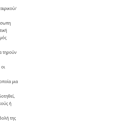
αιρικού/
ρόσωπη
τική
σμός
να τηρούν
 οι
οποία μια
δοτηθεί,
κούς ή
βολή της