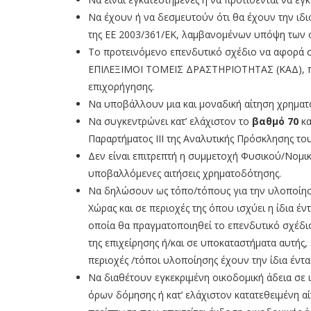
Να έχουν ή να δεσμευτούν ότι θα έχουν την ι
της ΕΕ 2003/361/ΕΚ, λαμβανομένων υπόψη των όρ
Το προτεινόμενο επενδυτικό σχέδιο να αφορά 
ΕΠΙΛΕΞΙΜΟΙ ΤΟΜΕΙΣ ΔΡΑΣΤΗΡΙΟΤΗΤΑΣ (ΚΑΔ), που 
επιχορήγησης.
Να υποβάλλουν μια και μοναδική αίτηση χρημα
Να συγκεντρώνει κατ’ ελάχιστον το
βαθμό 70
κα
Παραρτήματος ΙΙΙ της Αναλυτικής Πρόσκλησης το
Δεν είναι επιτρεπτή η συμμετοχή Φυσικού/Νομι
υποβαλλόμενες αιτήσεις χρηματοδότησης.
Να δηλώσουν ως τόπο/τόπους για την υλοποίηση
Χώρας και σε περιοχές της όπου ισχύει η ίδια έ
οποία θα πραγματοποιηθεί το επενδυτικό σχέδιο.
της επιχείρησης ή/και σε υποκαταστήματα αυτής,
περιοχές /τόποι υλοποίησης έχουν την ίδια έντ
Να διαθέτουν εγκεκριμένη οικοδομική άδεια σε 
όρων δόμησης ή κατ’ ελάχιστον κατατεθειμένη α