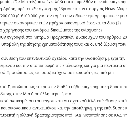
ίας (De Minimis) που έχει λάβει στο παρελθόν η ενιαία επιχείρη
η Δράση, πρέπει «Ενίσχυση της Ίδρυσης και Λειτουργίας Νέων Μικ
€200.000 (ή €100.000 για τον τομέα των οδικών εμπορευματικών μ
 τριών οικονομικών ετών (τρέχον οικονομικό έτος και τα δύο (2)
ο χορήγησης του εννόμου δικαιώματος της ενίσχυσης).
έχουν εγγραφεί στο Μητρώο Πραγματικών Δικαιούχων του άρθρου 20
ική υποβολή της αίτησης χρηματοδότησης τους και οι υπό ίδρυση πριν
κή σύνθεση του επενδυτικού σχεδίου κατά την υλοποίηση, μέχρι την
ιμένου και την αποπληρωμή της επένδυσης και για μία πενταετία α
κού Προσώπου ως εταίρου/μετόχου σε περισσότερες από μία
κού Προσώπου ως εταίρου αν διαθέτει ήδη επιχειρηματική δραστηρ
δυσης στην ίδια ή σε άλλη περιφέρεια.
ικού αντικειμένου του έργου και του σχετικού ΚΑΔ επένδυσης κατά
αι οικονομικού αντικειμένου και την αποπληρωμή της επένδυσης κα
 επιτρεπτή η αλλαγή δραστηριότητας από ΚΑΔ Μεταποίησης σε ΚΑΔ 