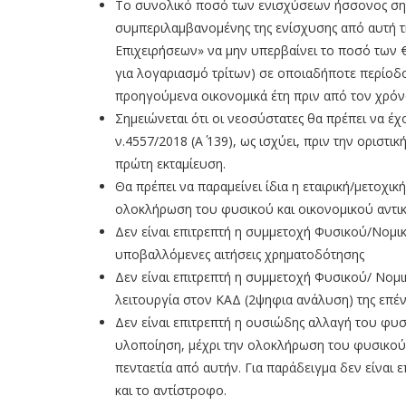
Το συνολικό ποσό των ενισχύσεων ήσσονος σημασ
συμπεριλαμβανομένης της ενίσχυσης από αυτή τ
Επιχειρήσεων» να μην υπερβαίνει το ποσό των 
για λογαριασμό τρίτων) σε οποιαδήποτε περίοδο
προηγούμενα οικονομικά έτη πριν από τον χρόν
Σημειώνεται ότι οι νεοσύστατες θα πρέπει να 
ν.4557/2018 (Α΄ 139), ως ισχύει, πριν την οριστ
πρώτη εκταμίευση.
Θα πρέπει να παραμείνει ίδια η εταιρική/μετοχι
ολοκλήρωση του φυσικού και οικονομικού αντικε
Δεν είναι επιτρεπτή η συμμετοχή Φυσικού/Νομι
υποβαλλόμενες αιτήσεις χρηματοδότησης
Δεν είναι επιτρεπτή η συμμετοχή Φυσικού/ Νομι
λειτουργία στον ΚΑΔ (2ψηφια ανάλυση) της επέν
Δεν είναι επιτρεπτή η ουσιώδης αλλαγή του φυσ
υλοποίηση, μέχρι την ολοκλήρωση του φυσικού κ
πενταετία από αυτήν. Για παράδειγμα δεν είναι
και το αντίστροφο.