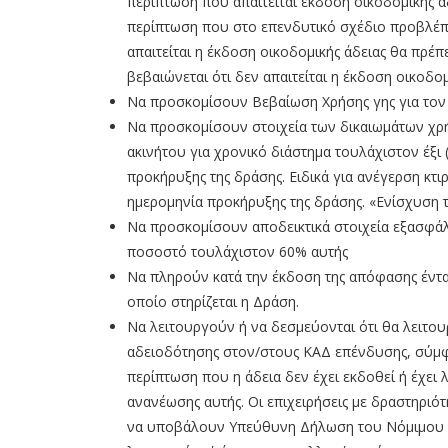
περίπτωση που απαιτείται έκδοση οικοδομικής ά
περίπτωση που στο επενδυτικό σχέδιο προβλέποντ
απαιτείται η έκδοση οικοδομικής άδειας θα π
βεβαιώνεται ότι δεν απαιτείται η έκδοση οικοδομ
Να προσκομίσουν Βεβαίωση Χρήσης γης για τον
Να προσκομίσουν στοιχεία των δικαιωμάτων χρήσ
ακινήτου για χρονικό διάστημα τουλάχιστον έξι 
προκήρυξης της δράσης. Ειδικά για ανέγερση κτι
ημερομηνία προκήρυξης της δράσης. «Ενίσχυση 
Να προσκομίσουν αποδεικτικά στοιχεία εξασφάλ
ποσοστό τουλάχιστον 60% αυτής
Να πληρούν κατά την έκδοση της απόφασης ένταξ
οποίο στηρίζεται η Δράση.
Να λειτουργούν ή να δεσμεύονται ότι θα λειτο
αδειοδότησης στον/στους ΚΑΔ επένδυσης, σύμφω
περίπτωση που η άδεια δεν έχει εκδοθεί ή έχει λ
ανανέωσης αυτής. Οι επιχειρήσεις με δραστηριότ
να υποβάλουν Υπεύθυνη Δήλωση του Νόμιμου Εκ