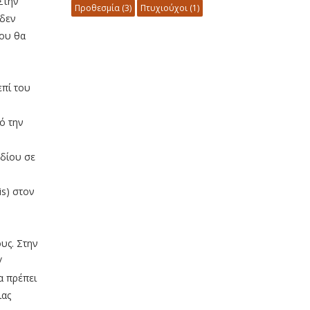
Στην
Προθεσμία
(3)
Πτυχιούχοι
(1)
 δεν
που θα
επί του
ό την
εδίου σε
is) στον
υς. Στην
/
α πρέπει
ιας