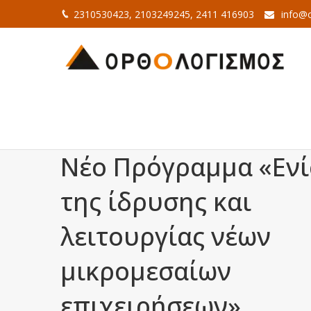
2310530423, 2103249245, 2411 416903
info@o
Νέο Πρόγραμμα «Εν
της ίδρυσης και
λειτουργίας νέων
μικρομεσαίων
επιχειρήσεων»