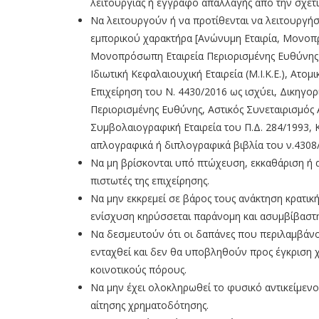
λειτουργίας ή έγγραφο απαλλαγής από την σχετι
Να λειτουργούν ή να προτίθενται να λειτουργήσ
εμπορικού χαρακτήρα [Ανώνυμη Εταιρία, Μονοπρ
Μονοπρόσωπη Εταιρεία Περιορισμένης Ευθύνης (
Ιδιωτική Κεφαλαιουχική Εταιρεία (Μ.Ι.Κ.Ε.), Ατο
Επιχείρηση του Ν. 4430/2016 ως ισχύει, Δικηγορ
Περιορισμένης Ευθύνης, Αστικός Συνεταιρισμός 
Συμβολαιογραφική Εταιρεία του Π.Δ. 284/1993, Κ
απλογραφικά ή διπλογραφικά βιβλία του ν.4308/
Να μη βρίσκονται υπό πτώχευση, εκκαθάριση ή α
πιστωτές της επιχείρησης.
Να μην εκκρεμεί σε βάρος τους ανάκτηση κρατικ
ενίσχυση κηρύσσεται παράνομη και ασυμβίβαστη
Να δεσμευτούν ότι οι δαπάνες που περιλαμβάνο
ενταχθεί και δεν θα υποβληθούν προς έγκριση 
κοινοτικούς πόρους.
Να μην έχει ολοκληρωθεί το φυσικό αντικείμενο
αίτησης χρηματοδότησης.