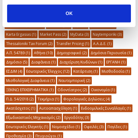
OK
AI Και Φορολογία
(1)
Audit
(1)
E-Timologia
(1)
E-Ναυλοσύμφωνο
(1)
EInvoicing
(1)
Iapa
(1)
JobFestival
(7)
Karta Ergasias
(1)
Market Pass
(2)
MyData
(3)
Naytemporiki
(3)
Thessaloniki Tax Forum
(2)
Transfer Pricing
(1)
Α.Α.Δ.Ε.
(1)
Α.Π. 54789
(1)
Αθήνα
(10)
Δημογραφικό
(2)
Δημόσια Περιουσία
(1)
Δημόσιο
(5)
Διαφάνεια
(1)
Διαχείριση Κινδύνων
(1)
ΕΡΓΑΝΗ
(1)
ΕΣΔΙΜ
(4)
Εσωτερικός Έλεγχος
(12)
Κατάρτιση
(1)
Μισθοδοσία
(1)
Μισθολογική Διαφάνεια
(1)
Ναυτεμπορική
(2)
ΞΕΚΙΝΩ ΕΠΙΧΕΙΡΗΜΑΤΙΚΑ
(1)
Οδοντίατρος
(2)
Οικονομία
(1)
Π.Δ. 54/2018
(2)
Τεκμήρια
(1)
Φορολογικές Δηλώσεις
(4)
Ακατάσχετος
(1)
Αυτοαπασχόληση
(1)
Ενδοομιλικές Συναλλαγές
(1)
Εξωδικαστικός Μηχανισμός
(2)
Εργοδότης
(3)
Εσωτερικός Ελεγκτής
(1)
Νομοσχέδιο
(1)
Οφειλές
(3)
Παγίδες
(1)
Προθεσμία
(3)
Πτυχιούχοι
(1)