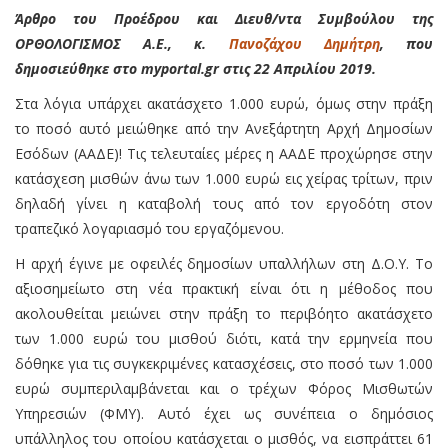
Άρθρο του Προέδρου και Διευθ/ντα Συμβούλου της
ΟΡΘΟΛΟΓΙΣΜΟΣ Α.Ε., κ.
Πανοζάχου Δημήτρη
, που
δημοσιεύθηκε στο myportal.gr στις 22 Απριλίου 2019.
Στα λόγια υπάρχει ακατάσχετο 1.000 ευρώ, όμως στην πράξη
το ποσό αυτό μειώθηκε από την Ανεξάρτητη Αρχή Δημοσίων
Εσόδων (ΑΑΔΕ)! Τις τελευταίες μέρες η ΑΑΔΕ προχώρησε στην
κατάσχεση μισθών άνω των 1.000 ευρώ εις χείρας τρίτων, πριν
δηλαδή γίνει η καταβολή τους από τον εργοδότη στον
τραπεζικό λογαριασμό του εργαζόμενου.
Η αρχή έγινε με οφειλές δημοσίων υπαλλήλων στη Δ.Ο.Υ. Το
αξιοσημείωτο στη νέα πρακτική είναι ότι η μέθοδος που
ακολουθείται μειώνει στην πράξη το περιβόητο ακατάσχετο
των 1.000 ευρώ του μισθού διότι, κατά την ερμηνεία που
δόθηκε για τις συγκεκριμένες κατασχέσεις, στο ποσό των 1.000
ευρώ συμπεριλαμβάνεται και ο τρέχων Φόρος Μισθωτών
Υπηρεσιών (ΦΜΥ). Αυτό έχει ως συνέπεια ο δημόσιος
υπάλληλος του οποίου κατάσχεται ο μισθός, να εισπράττει 61