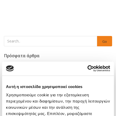
Go
Πρόσφατα άρθρα
«Ενίσχυση επιχειρηματικότητας στους τομείς προτεραιότητας
της Περιφέρειας Νοτίου Αιγαίου» – Πρόγραμμα «Νότιο Αιγαίο»
2021-2027
Αυτή η ιστοσελίδα χρησιμοποιεί cookies
«Αγροδιατροφή – Πρωτογενής Παραγωγή και Μεταποίηση
Χρησιμοποιούμε cookie για την εξατομίκευση
Γεωργικών Προϊόντων Αλιεία Υδατοκαλλιέργεια» –
περιεχομένου και διαφημίσεων, την παροχή λειτουργιών
Αναπτυξιακός Νόμος 4887/2022 (κύκλος Β’)
κοινωνικών μέσων και την ανάλυση της
Tax Accounting Manager Επιχειρήσεων Ιδιωτικού τομέα
επισκεψιμότητάς μας. Επιπλέον, μοιραζόμαστε