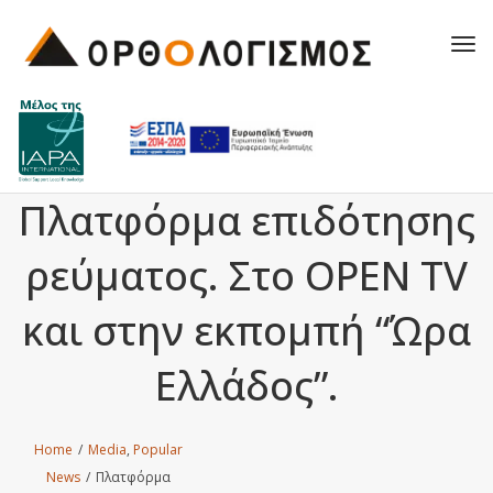
Tog
navi
Πλατφόρμα επιδότησης
ρεύματος. Στο OPEN TV
και στην εκπομπή “Ώρα
Ελλάδος”.
Home
/
Media
,
Popular
News
/
Πλατφόρμα