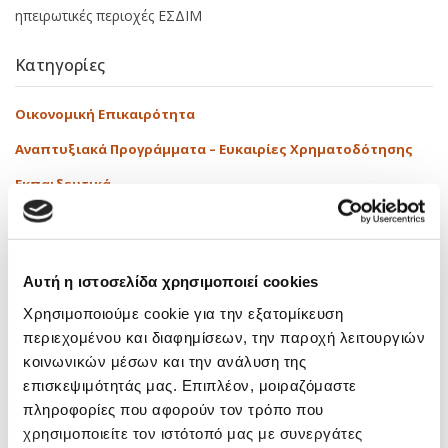
ηπειρωτικές περιοχές ΕΣΔΙΜ
Κατηγορίες
Οικονομική Επικαιρότητα
Αναπτυξιακά Προγράμματα – Ευκαιρίες Χρηματοδότησης
Εκπαιδευτικά
Δραστηριότητες
Media
Αυτή η ιστοσελίδα χρησιμοποιεί cookies
Νόμοι – Εγκύκλιοι
Χρησιμοποιούμε cookie για την εξατομίκευση
Tags
περιεχομένου και διαφημίσεων, την παροχή λειτουργιών
κοινωνικών μέσων και την ανάλυση της
επισκεψιμότητάς μας. Επιπλέον, μοιραζόμαστε
AI Και Φορολογία
(1)
Audit
(1)
E-Timologia
(1)
πληροφορίες που αφορούν τον τρόπο που
E-Ναυλοσύμφωνο
(1)
EInvoicing
(1)
Iapa
(1)
JobFestival
(7)
χρησιμοποιείτε τον ιστότοπό μας με συνεργάτες