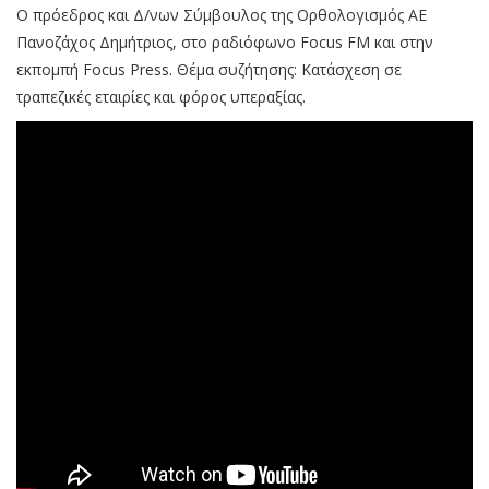
Ο πρόεδρος και Δ/νων Σύμβουλος της Ορθολογισμός ΑΕ
Πανοζάχος Δημήτριος, στο ραδιόφωνο Focus FM και στην
εκπομπή Focus Press. Θέμα συζήτησης: Κατάσχεση σε
τραπεζικές εταιρίες και φόρος υπεραξίας.