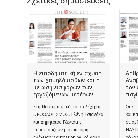
Σχετικές δημοσιεύσεις
άχου
Η εισοδηματική ενίσχυση
Άρθρ
-
των χαμηλόμισθων και η
Αναβ
μείωση εισφορών των
τον 
εργαζόμενων μητέρων
παγί
Στη Ναυτεμπορική, τα στελέχη της
Οι κ.
ός ΑΕ
ΟΡΘΟΛΟΓΙΣΜΟΣ, Ελένη Τσιανάκα
και Κ
και Δημήτριος Τζελιάτης,
σε άρ
ην
παρουσιάζουν μια επίκαιρη
ΝΑΥΤΕ
ανάλυση για τον κοινωνικό ρόλο
ρόλο 