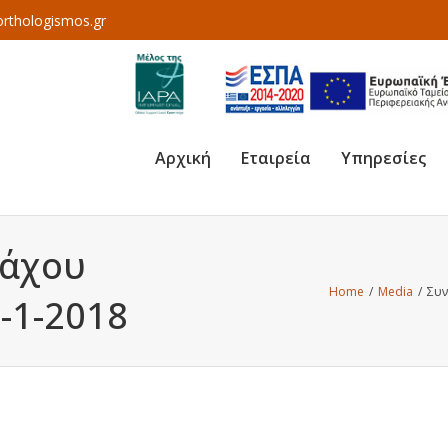
rthologismos.gr
Αρχική
Εταιρεία
Υπηρεσίες
ζάχου
Home
/
Media
/
Συν
5-1-2018