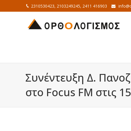
2310530423, 2103249245, 2411 416903
info@o
Συνέντευξη Δ. Πανο
στο Focus FM στις 1