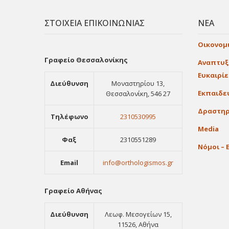
ΣΤΟΙΧΕΙΑ ΕΠΙΚΟΙΝΩΝΙΑΣ
ΝΕΑ
Οικονομ
Γραφείο Θεσσαλονίκης
Αναπτυξ
Ευκαιρί
Διεύθυνση
Μοναστηρίου 13,
Εκπαιδε
Θεσσαλονίκη, 546 27
Δραστηρ
Τηλέφωνο
2310530995
Media
Φαξ
2310551289
Νόμοι – 
Email
info@orthologismos.gr
Γραφείο Αθήνας
Διεύθυνση
Λεωφ. Μεσογείων 15,
11526, Αθήνα