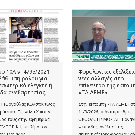
ο 10Α ν. 4795/2021:
Φορολογικές εξελίξεις
άθμιση ρόλου για
νέες αλλαγές στο
εσωτερικό ελεγκτή ή
επίκεντρο της εκπομ
δα ανεξαρτησίας;
«ΤΑ ΛΕΜΕ»
κ. Γεωργούλας Κωνσταντίνος
Στην εκπομπή «ΤΑ ΛΕΜΕ» στ
αράτζιου- Τζαντίλα Χριστίνα
11/5/2026, ο Αντιπρόεδρος 
θρο τους στην εφημερίδα
ΟΡΘΟΛΟΓΙΣΜΟΣ ΑΕ, Παναγ
ΜΠΟΡΙΚΗ, με θέμα τον
Φωτιάδης, ανέλυσε τις
της Μονάδας...
σημαντικότερες φορολογικέ