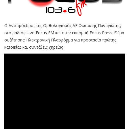
Ο Αντιπρόεδρος της Ορθολογισμός ΑΕ Φωτιάδης Παναγιώτης,
στο ραδιόφωνο Focus FM και στην εκπομπή Focus Press. Θέμα
συζήτησης: Ηλεκτρονική Πλατφόρμα για προστασία πρώτης
κατοικίας και συντάξεις χηρείας.