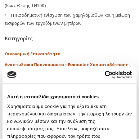
(Κωδ. Θέσης ΤΗ100)
Η εισοδηματική ενίσχυση των χαμηλόμισθων και η μείωση
εισφορών των εργαζόμενων μητέρων
Κατηγορίες
Οικονομική Επικαιρότητα
Αναπτυξιακά Προγράμματα – Ευκαιρίες Χρηματοδότησης
Εκπαιδευτικά
Δραστηριότητες
Αυτή η ιστοσελίδα χρησιμοποιεί cookies
Media
Χρησιμοποιούμε cookie για την εξατομίκευση
Νόμοι – Εγκύκλιοι
περιεχομένου και διαφημίσεων, την παροχή λειτουργιών
κοινωνικών μέσων και την ανάλυση της
Tags
επισκεψιμότητάς μας. Επιπλέον, μοιραζόμαστε
πληροφορίες που αφορούν τον τρόπο που