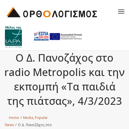
Tog
navi
Ο Δ. Πανοζάχος στο
radio Metropolis και την
εκπομπή «Τα παιδιά
της πιάτσας», 4/3/2023
Home
/
Media
,
Popular
News
/
Ο Δ. Πανοζάχος στο