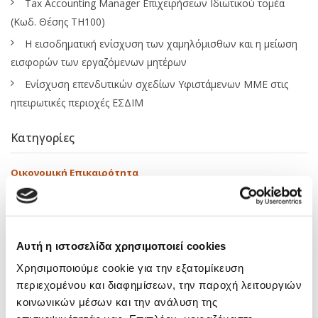
Tax Accounting Manager Επιχειρήσεων Ιδιωτικού τομέα
(Κωδ. Θέσης ΤΗ100)
Η εισοδηματική ενίσχυση των χαμηλόμισθων και η μείωση
εισφορών των εργαζόμενων μητέρων
Ενίσχυση επενδυτικών σχεδίων Υφιστάμενων ΜΜΕ στις
ηπειρωτικές περιοχές ΕΣΔΙΜ
Κατηγορίες
Οικονομική Επικαιρότητα
Αναπτυξιακά Προγράμματα – Ευκαιρίες Χρηματοδότησης
Εκπαιδευτικά
Αυτή η ιστοσελίδα χρησιμοποιεί cookies
Δραστηριότητες
Χρησιμοποιούμε cookie για την εξατομίκευση
Media
περιεχομένου και διαφημίσεων, την παροχή λειτουργιών
Νόμοι – Εγκύκλιοι
κοινωνικών μέσων και την ανάλυση της