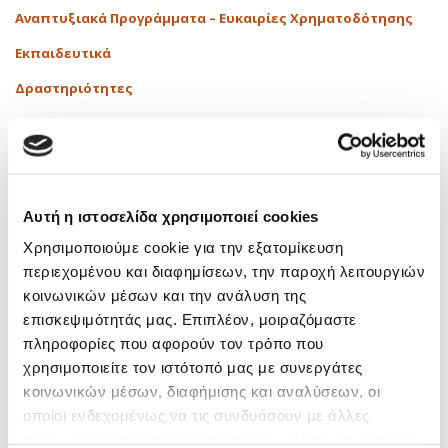
Αναπτυξιακά Προγράμματα – Ευκαιρίες Χρηματοδότησης
Εκπαιδευτικά
Δραστηριότητες
Media
Νόμοι – Εγκύκλιοι
Tags
Αυτή η ιστοσελίδα χρησιμοποιεί cookies
Χρησιμοποιούμε cookie για την εξατομίκευση
AI Και Φορολογία
(1)
Audit
(1)
E-Timologia
(1)
περιεχομένου και διαφημίσεων, την παροχή λειτουργιών
E-Ναυλοσύμφωνο
(1)
EInvoicing
(1)
Iapa
(1)
JobFestival
(7)
κοινωνικών μέσων και την ανάλυση της
επισκεψιμότητάς μας. Επιπλέον, μοιραζόμαστε
Karta Ergasias
(1)
Market Pass
(2)
MyData
(3)
Naytemporiki
(3)
πληροφορίες που αφορούν τον τρόπο που
Thessaloniki Tax Forum
(2)
Transfer Pricing
(1)
Α.Α.Δ.Ε.
(1)
χρησιμοποιείτε τον ιστότοπό μας με συνεργάτες
Α.Π. 54789
(1)
Αθήνα
(10)
Δημογραφικό
(2)
Δημόσια Περιουσία
(1)
κοινωνικών μέσων, διαφήμισης και αναλύσεων, οι
Δημόσιο
(5)
Διαφάνεια
(1)
Διαχείριση Κινδύνων
(1)
ΕΡΓΑΝΗ
(1)
οποίοι ενδεχομένως να τις συνδυάσουν με άλλες
πληροφορίες που τους έχετε παραχωρήσει ή τις οποίες
ΕΣΔΙΜ
(4)
Εσωτερικός Έλεγχος
(12)
Κατάρτιση
(1)
Μισθοδοσία
(1)