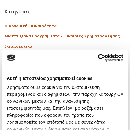
Κατηγορίες
Οικονομική Επικαιρότητα
Αναπτυξιακά Προγράμματα – Ευκαιρίες Χρηματοδότησης
Εκπαιδευτικά
Δραστηριότητες
Media
Νόμοι – Εγκύκλιοι
Αυτή η ιστοσελίδα χρησιμοποιεί cookies
Χρησιμοποιούμε cookie για την εξατομίκευση
Tags
περιεχομένου και διαφημίσεων, την παροχή λειτουργιών
κοινωνικών μέσων και την ανάλυση της
AI Και Φορολογία
(1)
Audit
(1)
E-Timologia
(1)
επισκεψιμότητάς μας. Επιπλέον, μοιραζόμαστε
πληροφορίες που αφορούν τον τρόπο που
E-Ναυλοσύμφωνο
(1)
EInvoicing
(1)
Iapa
(1)
JobFestival
(7)
χρησιμοποιείτε τον ιστότοπό μας με συνεργάτες
Karta Ergasias
(1)
Market Pass
(2)
MyData
(3)
Naytemporiki
(3)
κοινωνικών μέσων, διαφήμισης και αναλύσεων, οι