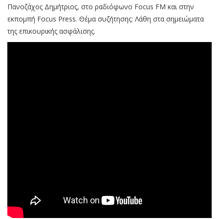
Πανοζάχος Δημήτριος, στο ραδιόφωνο Focus FM και στην
εκπομπή Focus Press. Θέμα συζήτησης: Λάθη στα σημειώματα
της επικουρικής ασφάλισης.