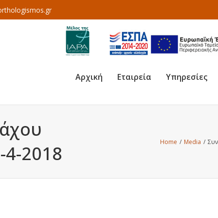
rthologismos.gr
Αρχική
Εταιρεία
Υπηρεσίες
ζάχου
Home
/
Media
/
Συν
0-4-2018