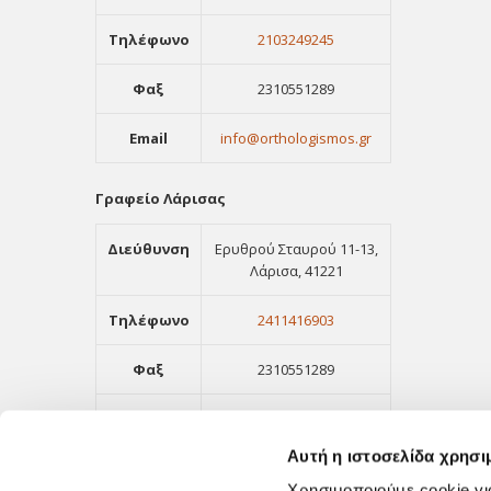
Τηλέφωνο
2103249245
Φαξ
2310551289
Email
info@orthologismos.gr
Γραφείο Λάρισας
Διεύθυνση
Ερυθρού Σταυρού 11-13,
Λάρισα, 41221
Τηλέφωνο
2411416903
Φαξ
2310551289
Email
info@orthologismos.gr
Αυτή η ιστοσελίδα χρησι
Χρησιμοποιούμε cookie γι