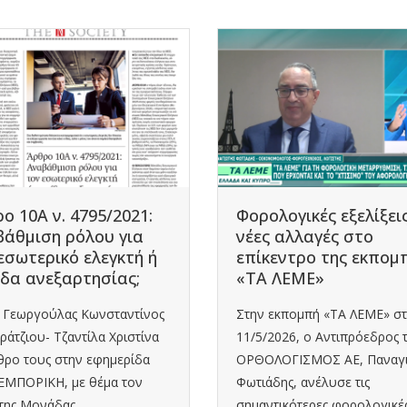
ο 10Α ν. 4795/2021:
Φορολογικές εξελίξεις
άθμιση ρόλου για
νέες αλλαγές στο
εσωτερικό ελεγκτή ή
επίκεντρο της εκπομ
δα ανεξαρτησίας;
«ΤΑ ΛΕΜΕ»
κ. Γεωργούλας Κωνσταντίνος
Στην εκπομπή «ΤΑ ΛΕΜΕ» στ
αράτζιου- Τζαντίλα Χριστίνα
11/5/2026, ο Αντιπρόεδρος 
θρο τους στην εφημερίδα
ΟΡΘΟΛΟΓΙΣΜΟΣ ΑΕ, Παναγ
ΜΠΟΡΙΚΗ, με θέμα τον
Φωτιάδης, ανέλυσε τις
της Μονάδας...
σημαντικότερες φορολογικέ