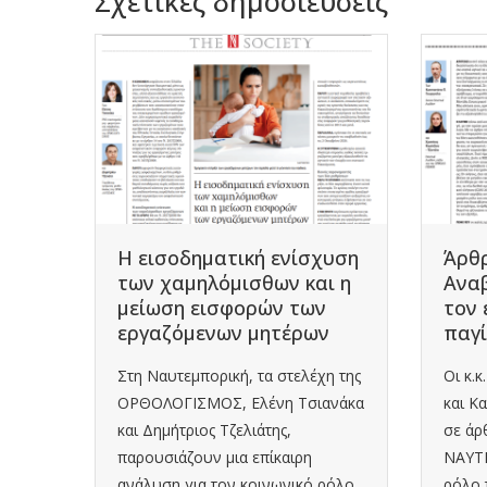
Σχετικές δημοσιεύσεις
άχου
Η εισοδηματική ενίσχυση
Άρθρ
-
των χαμηλόμισθων και η
Αναβ
μείωση εισφορών των
τον 
εργαζόμενων μητέρων
παγί
Στη Ναυτεμπορική, τα στελέχη της
Οι κ.
ός ΑΕ
ΟΡΘΟΛΟΓΙΣΜΟΣ, Ελένη Τσιανάκα
και Κ
και Δημήτριος Τζελιάτης,
σε άρ
ην
παρουσιάζουν μια επίκαιρη
ΝΑΥΤΕ
ανάλυση για τον κοινωνικό ρόλο
ρόλο 