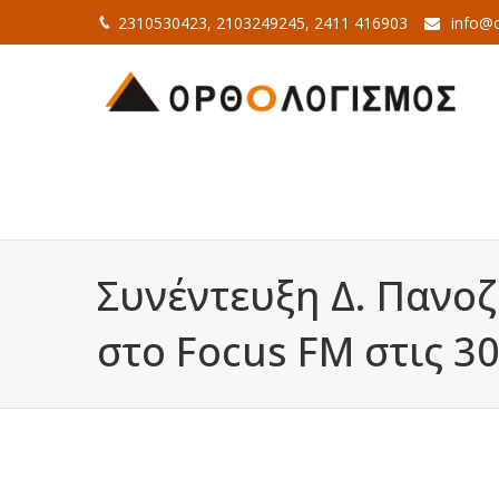
2310530423, 2103249245, 2411 416903
info@o
Συνέντευξη Δ. Πανο
στο Focus FM στις 3