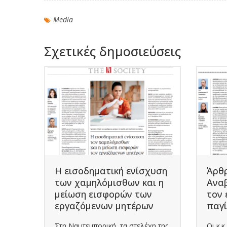
Media
Σχετικές δημοσιεύσεις
άχου
Η εισοδηματική ενίσχυση
Άρθρ
-
των χαμηλόμισθων και η
Αναβ
μείωση εισφορών των
τον 
εργαζόμενων μητέρων
παγί
Στη Ναυτεμπορική, τα στελέχη της
Οι κ.
ός ΑΕ