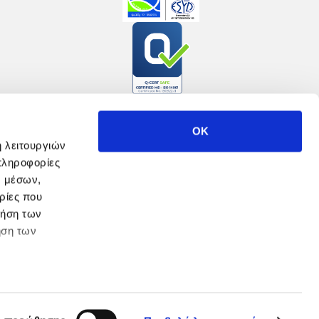
OK
ή λειτουργιών
πληροφορίες
ν μέσων,
ρίες που
ρήση των
ήση των