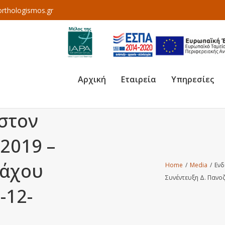
rthologismos.gr
Αρχική
Εταιρεία
Υπηρεσίες
στον
2019 –
ζάχου
Home
/
Media
/
Ενδ
Συνέντευξη Δ. Πανοζ
-12-