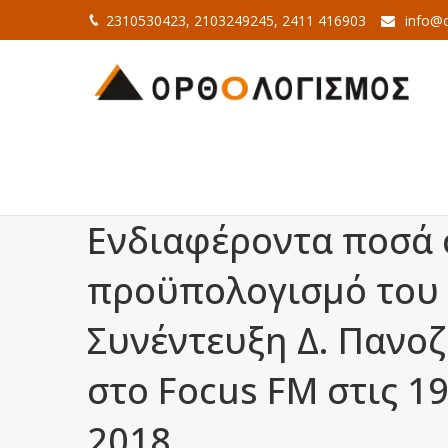
2310530423, 2103249245, 2411 416903
info@o
Ενδιαφέροντα ποσά 
προϋπολογισμό του 
Συνέντευξη Δ. Πανο
στο Focus FM στις 19
2018