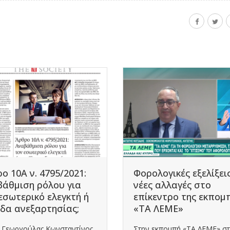
ο 10Α ν. 4795/2021:
Φορολογικές εξελίξεις
άθμιση ρόλου για
νέες αλλαγές στο
εσωτερικό ελεγκτή ή
επίκεντρο της εκπομ
δα ανεξαρτησίας;
«ΤΑ ΛΕΜΕ»
κ. Γεωργούλας Κωνσταντίνος
Στην εκπομπή «ΤΑ ΛΕΜΕ» στ